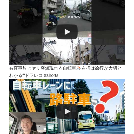
右直事故ヒヤリ突然現れる自転車
右折は徐行が大切と
わかる#ドラレコ #shorts