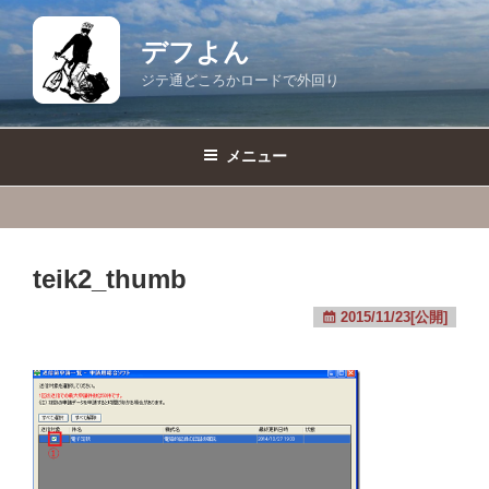
コ
ン
デフよん
テ
ジテ通どころかロードで外回り
ン
ツ
へ
メニュー
ス
キ
ッ
プ
teik2_thumb
2015/11/23[公開]