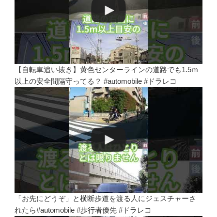
【自転車追い抜き】黄色センターラインの道路でも1.5ｍ
以上の安全間隔守ってる？ #automobile #ドラレコ
「お先にどうぞ」と横断歩道を渡る人にジェスチャーさ
れたら#automobile #歩行者優先 #ドラレコ