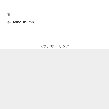
投
前
前
稿
の
teik2_thumb
ナ
投
ビ
稿
ゲ
ー
スポンサー リンク
シ
ョ
ン