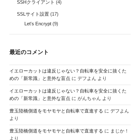
SSHクライアント
(4)
SSLサイト設置
(17)
Let's Encrypt
(9)
最近のコメント
イエローカットは違反じゃない？自転車を安全に抜くた
めの「新常識」と意外な盲点
に
デフよん
より
イエローカットは違反じゃない？自転車を安全に抜くた
めの「新常識」と意外な盲点
に
がんちゃん
より
豊玉陸橋側道をモヤモヤと自転車で直進する
に
デフよん
より
豊玉陸橋側道をモヤモヤと自転車で直進する
に
まじか！
より