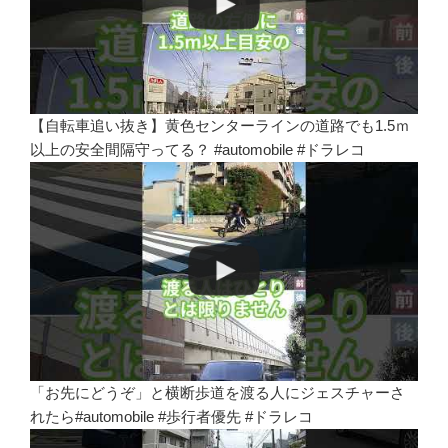
【自転車追い抜き】黄色センターラインの道路でも1.5ｍ
以上の安全間隔守ってる？ #automobile #ドラレコ
「お先にどうぞ」と横断歩道を渡る人にジェスチャーさ
れたら#automobile #歩行者優先 #ドラレコ