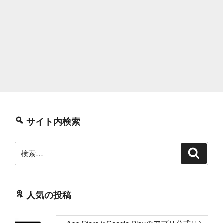
サイト内検索
検
検
索
索:
人気の投稿