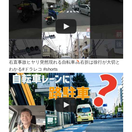
右直事故ヒヤリ突然現れる自転車
右折は徐行が大切と
わかる#ドラレコ #shorts