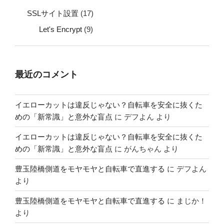
SSLサイト設置
(17)
Let's Encrypt
(9)
最近のコメント
イエローカットは違反じゃない？自転車を安全に抜くた
めの「新常識」と意外な盲点
に
デフよん
より
イエローカットは違反じゃない？自転車を安全に抜くた
めの「新常識」と意外な盲点
に
がんちゃん
より
豊玉陸橋側道をモヤモヤと自転車で直進する
に
デフよん
より
豊玉陸橋側道をモヤモヤと自転車で直進する
に
まじか！
より