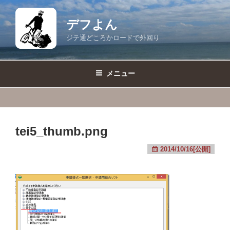
コ
ン
デフよん
テ
ジテ通どころかロードで外回り
ン
ツ
へ
メニュー
ス
キ
ッ
プ
tei5_thumb.png
2014/10/16[公開]