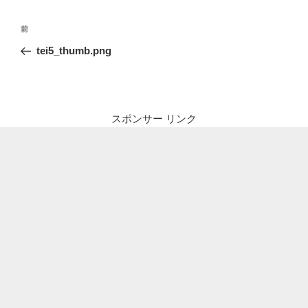
投
前
前
稿
の
tei5_thumb.png
ナ
投
ビ
稿
ゲ
ー
スポンサー リンク
シ
ョ
ン