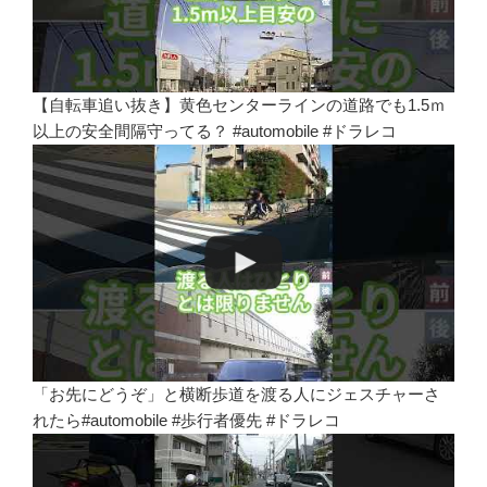
【自転車追い抜き】黄色センターラインの道路でも1.5ｍ
以上の安全間隔守ってる？ #automobile #ドラレコ
「お先にどうぞ」と横断歩道を渡る人にジェスチャーさ
れたら#automobile #歩行者優先 #ドラレコ