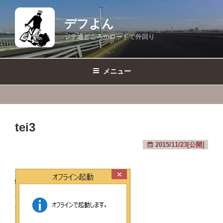
コ
ン
デフよん
テ
ジテ通どころかロードで外回り
ン
ツ
へ
メニュー
ス
キ
ッ
プ
tei3
2015/11/23[公開]