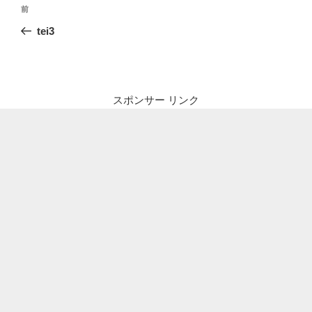
投
前
前
稿
の
tei3
ナ
投
ビ
稿
ゲ
ー
スポンサー リンク
シ
ョ
ン