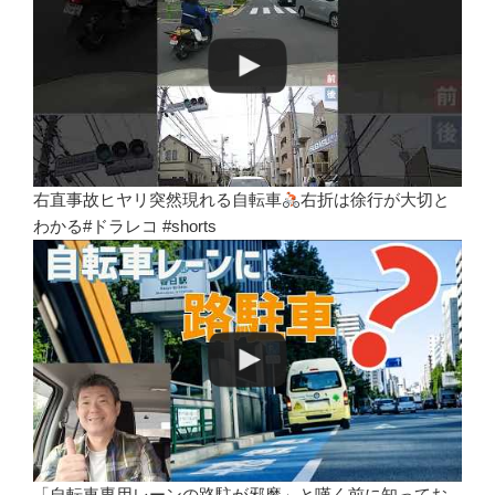
右直事故ヒヤリ突然現れる自転車
右折は徐行が大切と
わかる#ドラレコ #shorts
「自転車専用レーンの路駐が邪魔」と嘆く前に知ってお