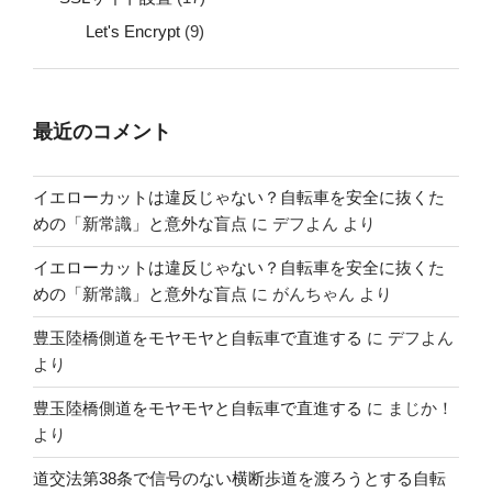
Let's Encrypt
(9)
最近のコメント
イエローカットは違反じゃない？自転車を安全に抜くた
めの「新常識」と意外な盲点
に
デフよん
より
イエローカットは違反じゃない？自転車を安全に抜くた
めの「新常識」と意外な盲点
に
がんちゃん
より
豊玉陸橋側道をモヤモヤと自転車で直進する
に
デフよん
より
豊玉陸橋側道をモヤモヤと自転車で直進する
に
まじか！
より
道交法第38条で信号のない横断歩道を渡ろうとする自転