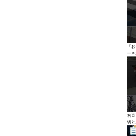
「お
ーさ
右直
切と