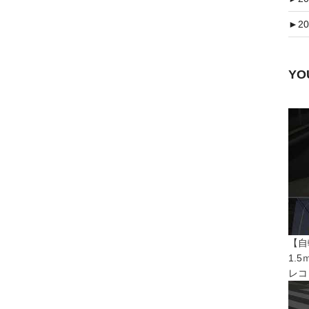
►
20
Y
【自
1.
レコ