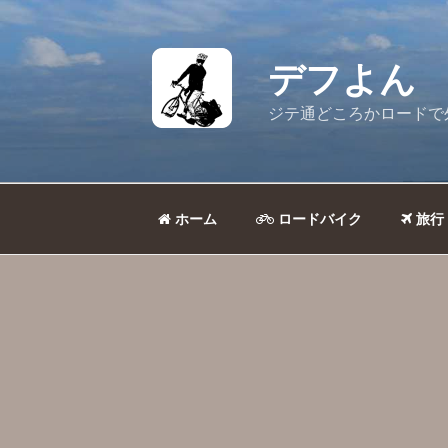
コ
ン
テ
デフよん
ン
ツ
ジテ通どころかロードで
へ
ス
キ
ッ
ホーム
ロードバイク
旅行
プ