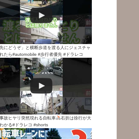
先にどうぞ」と横断歩道を渡る人にジェスチャ
れたら#automobile #歩行者優先 #ドラレコ
事故ヒヤリ突然現れる自転車
右折は徐行が大
わかる#ドラレコ #shorts