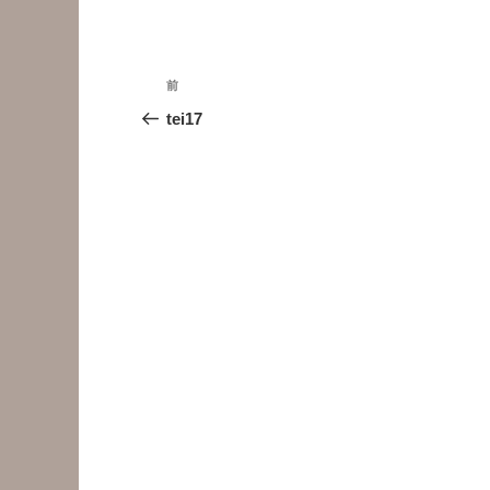
投
前
前
稿
の
tei17
投
ナ
稿
ビ
ゲ
ー
シ
ョ
ン