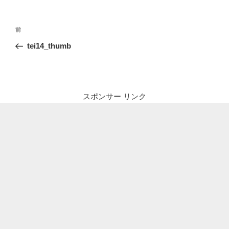
投
前
前
稿
の
tei14_thumb
ナ
投
ビ
稿
ゲ
ー
スポンサー リンク
シ
ョ
ン