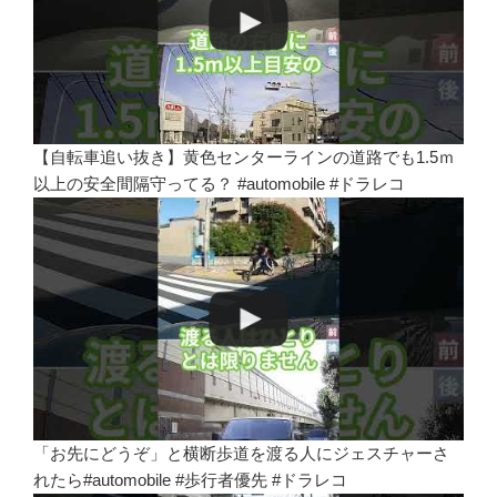
【自転車追い抜き】黄色センターラインの道路でも1.5ｍ
以上の安全間隔守ってる？ #automobile #ドラレコ
「お先にどうぞ」と横断歩道を渡る人にジェスチャーさ
れたら#automobile #歩行者優先 #ドラレコ