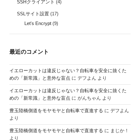
SSHクライアント
(4)
SSLサイト設置
(17)
Let's Encrypt
(9)
最近のコメント
イエローカットは違反じゃない？自転車を安全に抜くた
めの「新常識」と意外な盲点
に
デフよん
より
イエローカットは違反じゃない？自転車を安全に抜くた
めの「新常識」と意外な盲点
に
がんちゃん
より
豊玉陸橋側道をモヤモヤと自転車で直進する
に
デフよん
より
豊玉陸橋側道をモヤモヤと自転車で直進する
に
まじか！
より