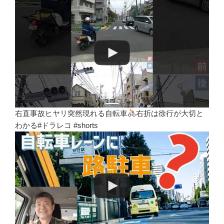
右直事故ヒヤリ突然現れる自転車
右折は徐行が大切と
わかる#ドラレコ #shorts