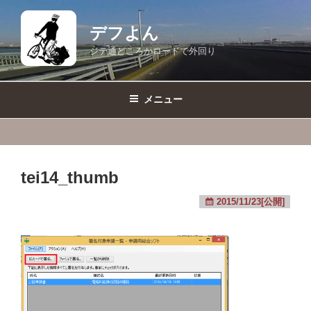
コ
ン
デフよん
テ
ジテ通どころかロードで外回り
ン
ツ
へ
メニュー
ス
キ
ッ
プ
tei14_thumb
2015/11/23[公開]