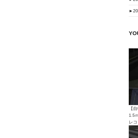
►
20
Y
【自
1.
レコ