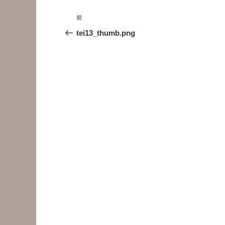
投
前
前
稿
の
tei13_thumb.png
投
ナ
稿
ビ
ゲ
ー
シ
ョ
ン