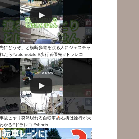
先にどうぞ」と横断歩道を渡る人にジェスチャ
れたら#automobile #歩行者優先 #ドラレコ
事故ヒヤリ突然現れる自転車
右折は徐行が大
わかる#ドラレコ #shorts