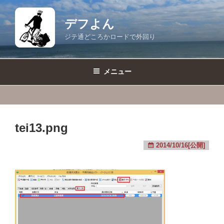
コ
ン
デフよん
テ
ジテ通どころかロードで外回り
ン
ツ
へ
メニュー
ス
キ
ッ
プ
tei13.png
2014/10/16[公開]