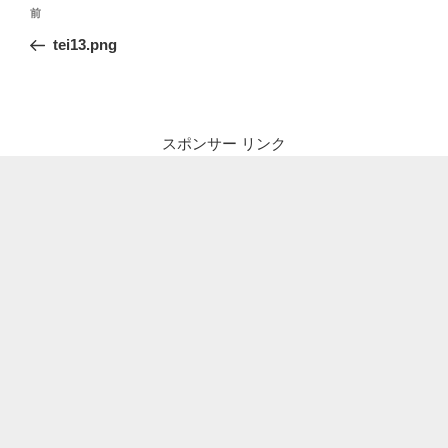
投
前
前
稿
の
tei13.png
ナ
投
ビ
稿
ゲ
ー
スポンサー リンク
シ
ョ
ン