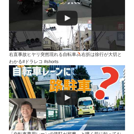
右直事故ヒヤリ突然現れる自転車
右折は徐行が大切と
わかる#ドラレコ #shorts
「自転車専用レーンの路駐が邪魔」と嘆く前に知ってお