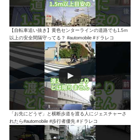
【自転車追い抜き】黄色センターラインの道路でも1.5ｍ
以上の安全間隔守ってる？ #automobile #ドラレコ
「お先にどうぞ」と横断歩道を渡る人にジェスチャーさ
れたら#automobile #歩行者優先 #ドラレコ