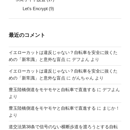
Let's Encrypt
(9)
最近のコメント
イエローカットは違反じゃない？自転車を安全に抜くた
めの「新常識」と意外な盲点
に
デフよん
より
イエローカットは違反じゃない？自転車を安全に抜くた
めの「新常識」と意外な盲点
に
がんちゃん
より
豊玉陸橋側道をモヤモヤと自転車で直進する
に
デフよん
より
豊玉陸橋側道をモヤモヤと自転車で直進する
に
まじか！
より
道交法第38条で信号のない横断歩道を渡ろうとする自転