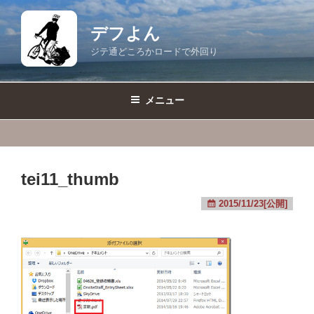
コ
ン
デフよん
テ
ジテ通どころかロードで外回り
ン
ツ
へ
メニュー
ス
キ
ッ
プ
tei11_thumb
2015/11/23[公開]