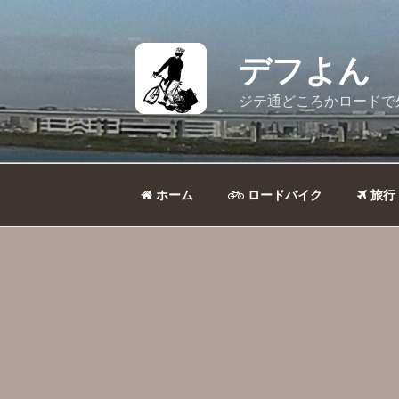
コ
ン
テ
デフよん
ン
ツ
ジテ通どころかロードで
へ
ス
キ
ッ
ホーム
ロードバイク
旅行
プ