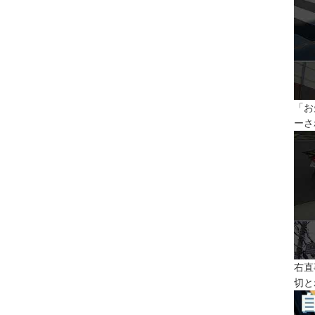
「お
ーさ
右直
切と