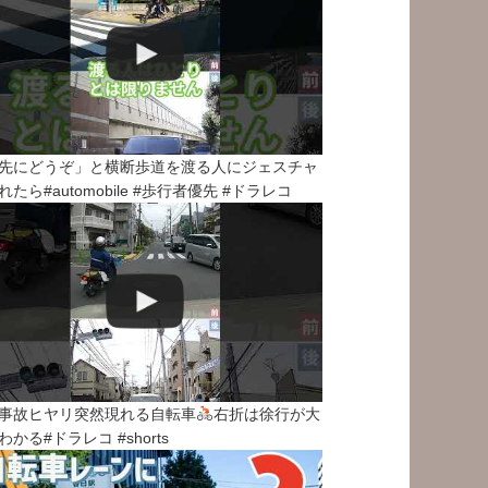
先にどうぞ」と横断歩道を渡る人にジェスチャ
れたら#automobile #歩行者優先 #ドラレコ
事故ヒヤリ突然現れる自転車
右折は徐行が大
わかる#ドラレコ #shorts