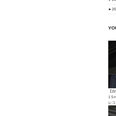
►
20
Y
【自
1.
レコ