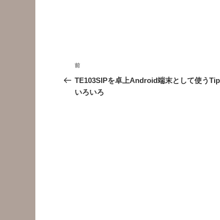
投
前
前
稿
の
TE103SIPを卓上Android端末として使うTip
投
いろいろ
ナ
稿
ビ
ゲ
ー
シ
ョ
ン