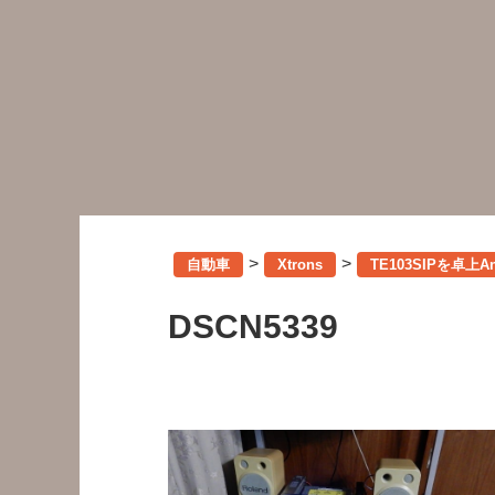
>
>
自動車
Xtrons
TE103SIPを卓上
DSCN5339