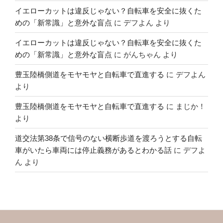
イエローカットは違反じゃない？自転車を安全に抜くた
めの「新常識」と意外な盲点
に
デフよん
より
イエローカットは違反じゃない？自転車を安全に抜くた
めの「新常識」と意外な盲点
に
がんちゃん
より
豊玉陸橋側道をモヤモヤと自転車で直進する
に
デフよん
より
豊玉陸橋側道をモヤモヤと自転車で直進する
に
まじか！
より
道交法第38条で信号のない横断歩道を渡ろうとする自転
車がいたら車両には停止義務があるとわかる話
に
デフよ
ん
より