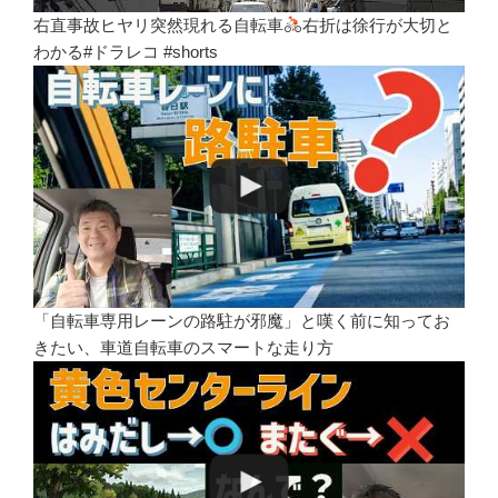
右直事故ヒヤリ突然現れる自転車
右折は徐行が大切と
わかる#ドラレコ #shorts
「自転車専用レーンの路駐が邪魔」と嘆く前に知ってお
きたい、車道自転車のスマートな走り方