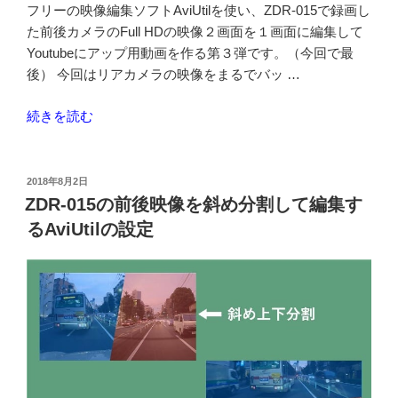
入”
フリーの映像編集ソフトAviUtilを使い、ZDR-015で録画し
の
た前後カメラのFull HDの映像２画面を１画面に編集して
Youtubeにアップ用動画を作る第３弾です。（今回で最
後） 今回はリアカメラの映像をまるでバッ …
“ZDR-
続きを読む
015
の
前
投
2018年8月2日
稿
後
ZDR-015の前後映像を斜め分割して編集す
日:
映
るAviUtilの設定
像
を
バ
ッ
ク
ミ
ラ
ー