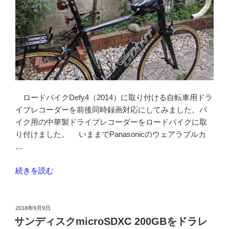
ロードバイクDefy4（2014）に取り付ける自転車用ドラ
イブレコーダーを前後同時録画対応にしてみました。バ
イク用の中華製ドライブレコーダーをロードバイクに取
り付けました。 いままでPanasonicのウェアラブルカ
…
“自
続きを読む
転
車
で
投
2018年9月9日
稿
も
サンディスクmicroSDXC 200GBをドラレ
日: