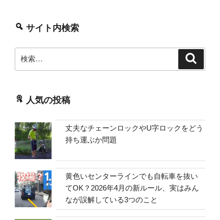
割
編）”
サイト内検索
の
検
検
索
索:
人気の投稿
丈夫なチェーンロックやU字ロックをどう
持ち運ぶか問題
黄色いセンターラインでも自転車を抜い
てOK？2026年4月の新ルール、実はみん
なが誤解している3つのこと