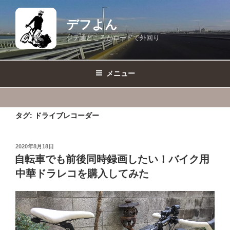
コ
ン
デフよん
テ
ジテ通どころかロードで外回り
ン
ツ
へ
メニュー
ス
キ
ッ
タグ:
ドライブレコーダー
プ
投
2020年8月18日
稿
自転車でも前後同時録画したい！バイク用
日:
中華ドラレコを購入してみた