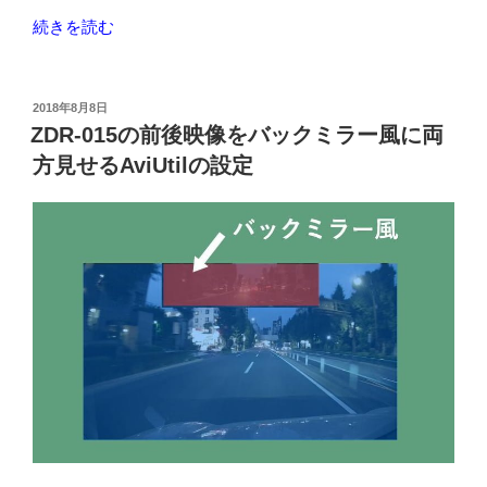
を
“サ
続きを読む
購
ン
入
デ
し
ィ
投
2018年8月8日
て
稿
ス
ZDR-015の前後映像をバックミラー風に両
み
日:
ク
方見せるAviUtilの設定
た”
microSDXC
の
200GB
を
ド
ラ
レ
コ
ZDR-
015
用
に
購