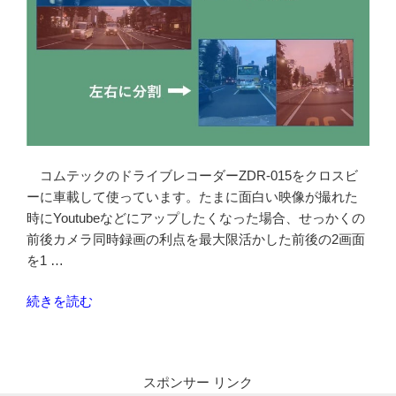
分
割
し
て
編
集
す
る
コムテックのドライブレコーダーZDR-015をクロスビ
AviUtil
ーに車載して使っています。たまに面白い映像が撮れた
の
時にYoutubeなどにアップしたくなった場合、せっかくの
設
前後カメラ同時録画の利点を最大限活かした前後の2画面
定”
を1 …
の
“ZDR-
続きを読む
015
の
前
スポンサー リンク
後