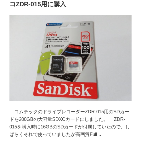
前
コZDR-015用に購入
後
同
時
録
画
し
た
い！
バ
イ
ク
用
中
華
コムテックのドライブレコーダーZDR-015用のSDカー
ド
ドを200GBの大容量SDXCカードにしました。 ZDR-
ラ
015を購入時に16GBのSDカードが付属していたので、し
レ
ばらくそれで使っていましたが高画質Full …
コ