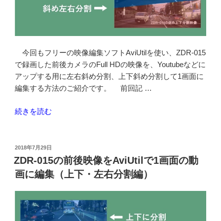
風
に
両
方
今回もフリーの映像編集ソフトAviUtilを使い、ZDR-015
見
で録画した前後カメラのFull HDの映像を、Youtubeなどに
せ
アップする用に左右斜め分割、上下斜め分割して1画面に
る
編集する方法のご紹介です。 前回記 …
AviUtil
の
“ZDR-
続きを読む
設
015
定”
の
の
前
投
2018年7月29日
稿
後
ZDR-015の前後映像をAviUtilで1画面の動
日:
映
画に編集（上下・左右分割編）
像
を
斜
め