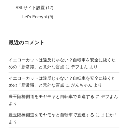
SSLサイト設置
(17)
Let's Encrypt
(9)
最近のコメント
イエローカットは違反じゃない？自転車を安全に抜くた
めの「新常識」と意外な盲点
に
デフよん
より
イエローカットは違反じゃない？自転車を安全に抜くた
めの「新常識」と意外な盲点
に
がんちゃん
より
豊玉陸橋側道をモヤモヤと自転車で直進する
に
デフよん
より
豊玉陸橋側道をモヤモヤと自転車で直進する
に
まじか！
より