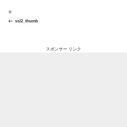
投
前
前
稿
の
ssl2_thumb
ナ
投
ビ
稿
ゲ
ー
スポンサー リンク
シ
ョ
ン