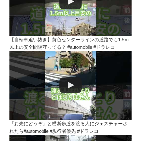
【自転車追い抜き】黄色センターラインの道路でも1.5ｍ
以上の安全間隔守ってる？ #automobile #ドラレコ
「お先にどうぞ」と横断歩道を渡る人にジェスチャーさ
れたら#automobile #歩行者優先 #ドラレコ