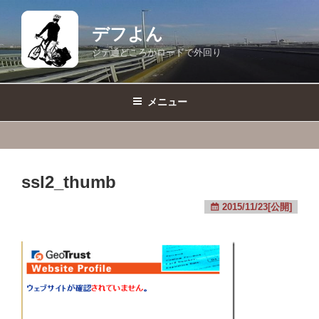
コ
ン
デフよん
テ
ジテ通どころかロードで外回り
ン
ツ
へ
メニュー
ス
キ
ッ
プ
ssl2_thumb
2015/11/23[公開]