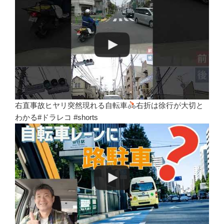
右直事故ヒヤリ突然現れる自転車
右折は徐行が大切と
わかる#ドラレコ #shorts