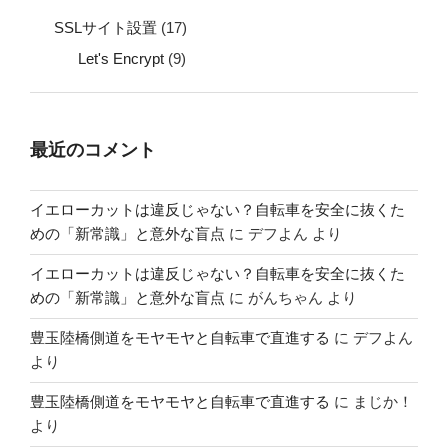
SSLサイト設置
(17)
Let's Encrypt
(9)
最近のコメント
イエローカットは違反じゃない？自転車を安全に抜くた
めの「新常識」と意外な盲点
に
デフよん
より
イエローカットは違反じゃない？自転車を安全に抜くた
めの「新常識」と意外な盲点
に
がんちゃん
より
豊玉陸橋側道をモヤモヤと自転車で直進する
に
デフよん
より
豊玉陸橋側道をモヤモヤと自転車で直進する
に
まじか！
より