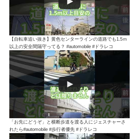
【自転車追い抜き】黄色センターラインの道路でも1.5ｍ
以上の安全間隔守ってる？ #automobile #ドラレコ
「お先にどうぞ」と横断歩道を渡る人にジェスチャーさ
れたら#automobile #歩行者優先 #ドラレコ