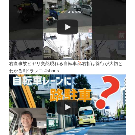
右直事故ヒヤリ突然現れる自転車
右折は徐行が大切と
わかる#ドラレコ #shorts