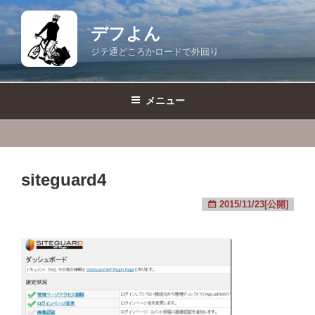
コ
ン
デフよん
テ
ジテ通どころかロードで外回り
ン
ツ
へ
メニュー
ス
キ
ッ
プ
siteguard4
2015/11/23[公開]