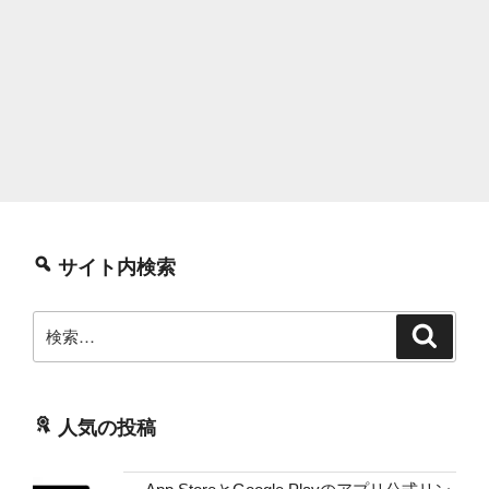
サイト内検索
検
検
索
索:
人気の投稿