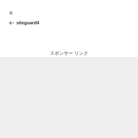
投
前
前
稿
の
siteguard4
ナ
投
ビ
稿
ゲ
ー
スポンサー リンク
シ
ョ
ン