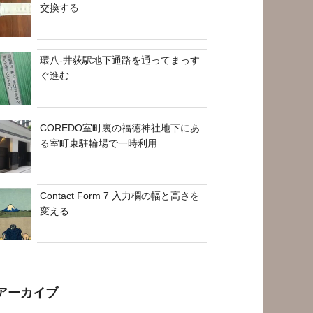
交換する
環八-井荻駅地下通路を通ってまっす
ぐ進む
COREDO室町裏の福徳神社地下にあ
る室町東駐輪場で一時利用
Contact Form 7 入力欄の幅と高さを
変える
アーカイブ