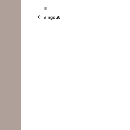
投
前
前
稿
の
singou6
投
ナ
稿
ビ
ゲ
ー
シ
ョ
ン