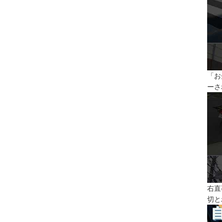
「お
ーさ
右直
切と