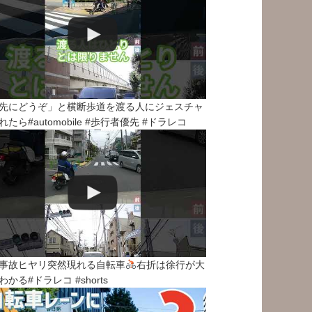
先にどうぞ」と横断歩道を渡る人にジェスチャ
れたら#automobile #歩行者優先 #ドラレコ
事故ヒヤリ突然現れる自転車
右折は徐行が大
わかる#ドラレコ #shorts