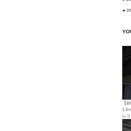
►
20
Y
【自
1.
レコ