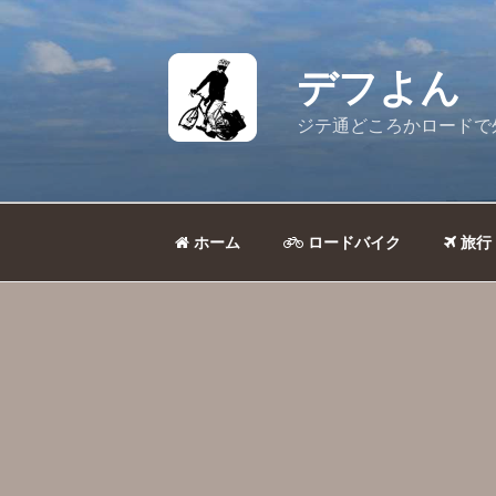
コ
ン
テ
デフよん
ン
ツ
ジテ通どころかロードで
へ
ス
キ
ッ
ホーム
ロードバイク
旅行
プ