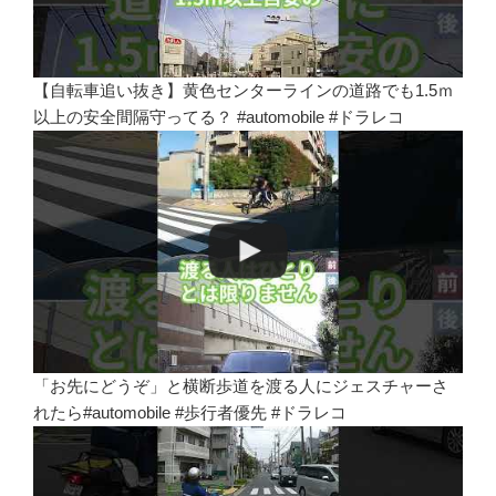
【自転車追い抜き】黄色センターラインの道路でも1.5ｍ
以上の安全間隔守ってる？ #automobile #ドラレコ
「お先にどうぞ」と横断歩道を渡る人にジェスチャーさ
れたら#automobile #歩行者優先 #ドラレコ