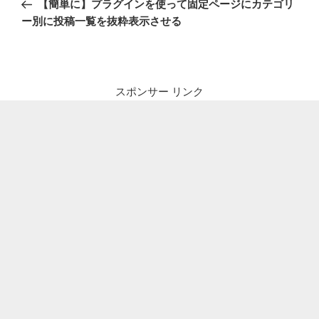
【簡単に】プラグインを使って固定ページにカテゴリ
ナ
投
ー別に投稿一覧を抜粋表示させる
ビ
稿
ゲ
ー
シ
スポンサー リンク
ョ
ン