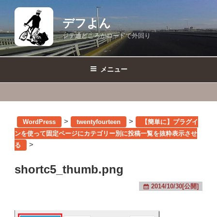
コ
ン
デフよん
テ
ジテ通どころかロードで外回り
ン
ツ
へ
メニュー
ス
キ
ッ
プ
>
>
WordPress
twentyfourteen
【簡単に】プラグイ
ンを使って固定ページにカテゴリー別に投稿一覧を抜粋表示させ
>
る
shortc5_thumb.png
2014/10/30[公開]