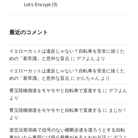
Let's Encrypt
(9)
最近のコメント
イエローカットは違反じゃない？自転車を安全に抜くた
めの「新常識」と意外な盲点
に
デフよん
より
イエローカットは違反じゃない？自転車を安全に抜くた
めの「新常識」と意外な盲点
に
がんちゃん
より
豊玉陸橋側道をモヤモヤと自転車で直進する
に
デフよん
より
豊玉陸橋側道をモヤモヤと自転車で直進する
に
まじか！
より
道交法第38条で信号のない横断歩道を渡ろうとする自転
車がいたら車両には停止義務があるとわかる話
に
デフよ