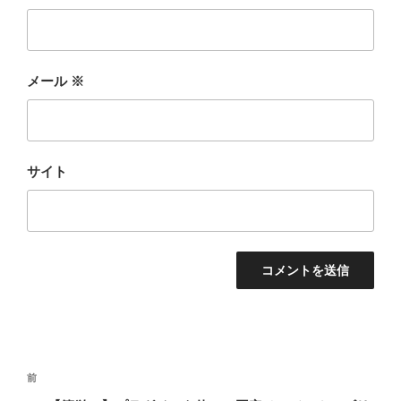
メール
※
サイト
投
前
前
稿
の