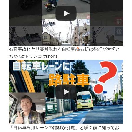
右直事故ヒヤリ突然現れる自転車
右折は徐行が大切と
わかる#ドラレコ #shorts
「自転車専用レーンの路駐が邪魔」と嘆く前に知ってお