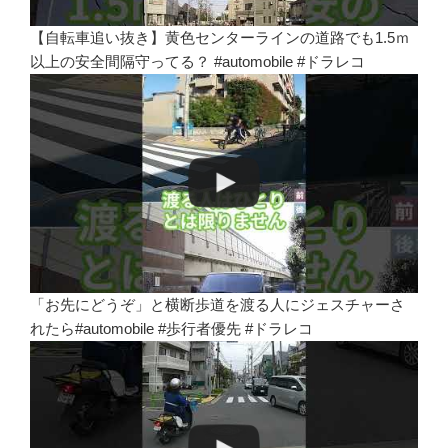
【自転車追い抜き】黄色センターラインの道路でも1.5ｍ
以上の安全間隔守ってる？ #automobile #ドラレコ
「お先にどうぞ」と横断歩道を渡る人にジェスチャーさ
れたら#automobile #歩行者優先 #ドラレコ