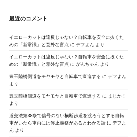
最近のコメント
イエローカットは違反じゃない？自転車を安全に抜くた
めの「新常識」と意外な盲点
に
デフよん
より
イエローカットは違反じゃない？自転車を安全に抜くた
めの「新常識」と意外な盲点
に
がんちゃん
より
豊玉陸橋側道をモヤモヤと自転車で直進する
に
デフよん
より
豊玉陸橋側道をモヤモヤと自転車で直進する
に
まじか！
より
道交法第38条で信号のない横断歩道を渡ろうとする自転
車がいたら車両には停止義務があるとわかる話
に
デフよ
ん
より