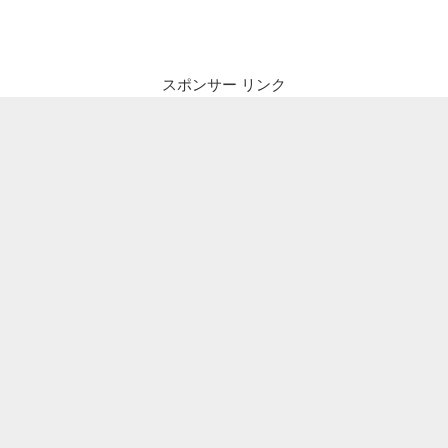
投
ビ
稿
ゲ
ー
スポンサー リンク
シ
ョ
ン