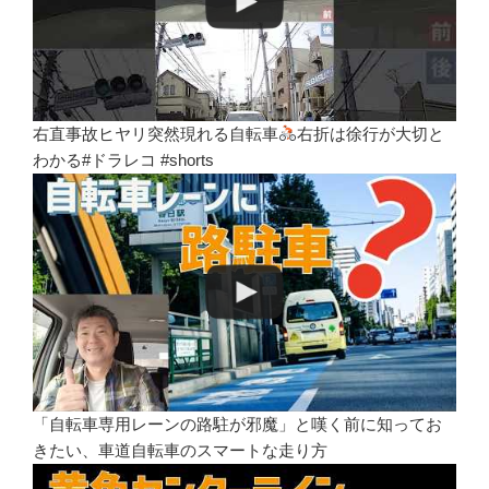
右直事故ヒヤリ突然現れる自転車
右折は徐行が大切と
わかる#ドラレコ #shorts
「自転車専用レーンの路駐が邪魔」と嘆く前に知ってお
きたい、車道自転車のスマートな走り方