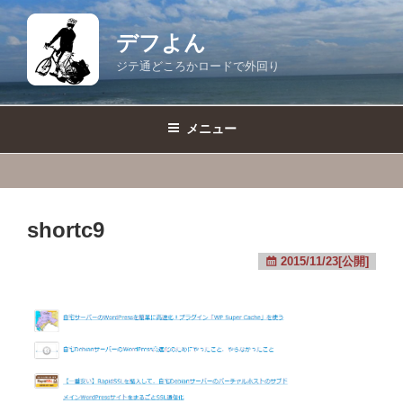
コ
ン
デフよん
テ
ジテ通どころかロードで外回り
ン
ツ
へ
メニュー
ス
キ
ッ
プ
shortc9
2015/11/23[公開]