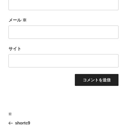
メール
※
サイト
投
前
前
稿
の
shortc9
ナ