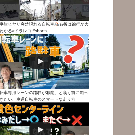
事故ヒヤリ突然現れる自転車
右折は徐行が大
わかる#ドラレコ #shorts
転車専用レーンの路駐が邪魔」と嘆く前に知っ
きたい、車道自転車のスマートな走り方