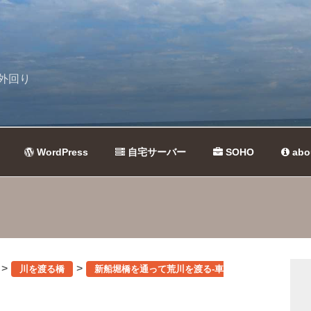
外回り
WordPress
自宅サーバー
SOHO
abo
>
>
川を渡る橋
新船堀橋を通って荒川を渡る-車