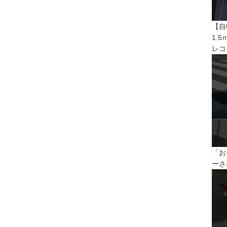
【自
1.
レコ
「お
ーさ