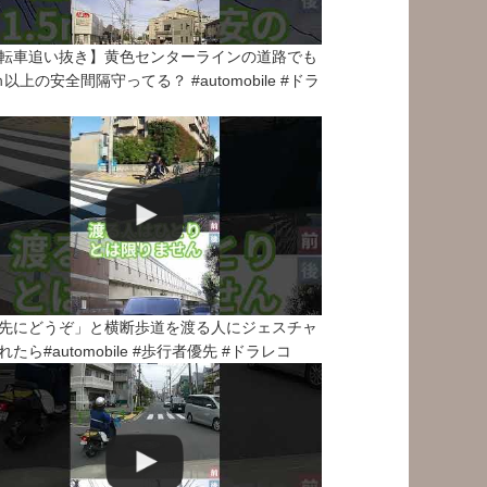
転車追い抜き】黄色センターラインの道路でも
5ｍ以上の安全間隔守ってる？ #automobile #ドラ
先にどうぞ」と横断歩道を渡る人にジェスチャ
れたら#automobile #歩行者優先 #ドラレコ