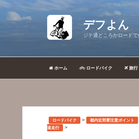
コ
ン
テ
デフよん
ン
ツ
ジテ通どころかロードで
へ
ス
キ
ッ
ホーム
ロードバイク
旅行
プ
>
ロードバイク
都内近郊要注意ポイント
>
道走行