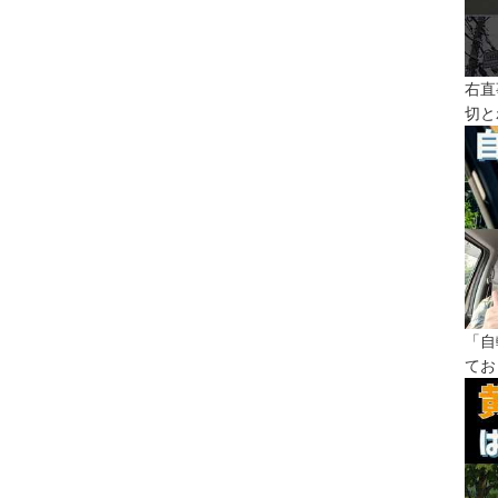
右直
切と
「自
てお