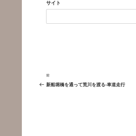
サイト
投
前
前
稿
の
新船堀橋を通って荒川を渡る-車道走行
投
ナ
稿
ビ
ゲ
ー