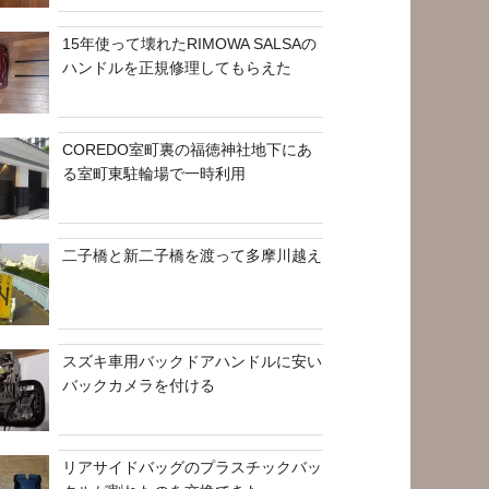
15年使って壊れたRIMOWA SALSAの
ハンドルを正規修理してもらえた
COREDO室町裏の福徳神社地下にあ
る室町東駐輪場で一時利用
二子橋と新二子橋を渡って多摩川越え
スズキ車用バックドアハンドルに安い
バックカメラを付ける
リアサイドバッグのプラスチックバッ