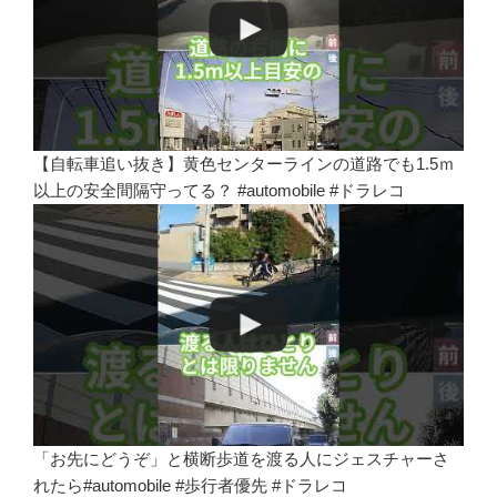
【自転車追い抜き】黄色センターラインの道路でも1.5ｍ
以上の安全間隔守ってる？ #automobile #ドラレコ
「お先にどうぞ」と横断歩道を渡る人にジェスチャーさ
れたら#automobile #歩行者優先 #ドラレコ