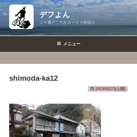
コ
ン
デフよん
テ
ジテ通どころかロードで外回り
ン
ツ
へ
メニュー
ス
キ
ッ
プ
shimoda-ka12
2019/02/23[公開]