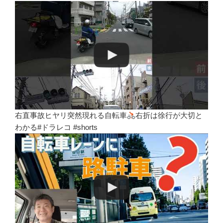
右直事故ヒヤリ突然現れる自転車
右折は徐行が大切と
わかる#ドラレコ #shorts