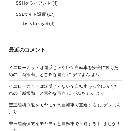
SSHクライアント
(4)
SSLサイト設置
(17)
Let's Encrypt
(9)
最近のコメント
イエローカットは違反じゃない？自転車を安全に抜くた
めの「新常識」と意外な盲点
に
デフよん
より
イエローカットは違反じゃない？自転車を安全に抜くた
めの「新常識」と意外な盲点
に
がんちゃん
より
豊玉陸橋側道をモヤモヤと自転車で直進する
に
デフよん
より
豊玉陸橋側道をモヤモヤと自転車で直進する
に
まじか！
より