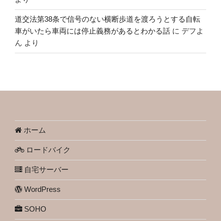
道交法第38条で信号のない横断歩道を渡ろうとする自転
車がいたら車両には停止義務があるとわかる話
に
デフよ
ん
より
ホーム
ロードバイク
自宅サーバー
WordPress
SOHO