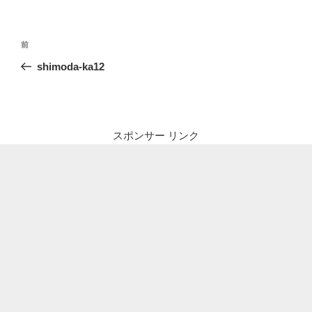
投
前
前
稿
の
shimoda-ka12
ナ
投
ビ
稿
ゲ
ー
スポンサー リンク
シ
ョ
ン