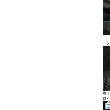
「お
ーさ
右直
切と