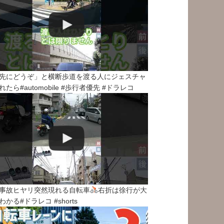
先にどうぞ」と横断歩道を渡る人にジェスチャ
れたら#automobile #歩行者優先 #ドラレコ
事故ヒヤリ突然現れる自転車
右折は徐行が大
わかる#ドラレコ #shorts