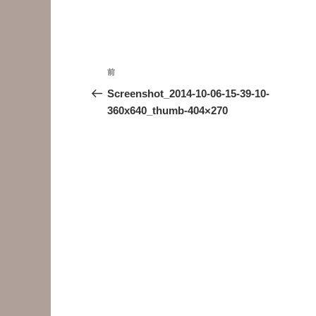
投
前
前
稿
の
Screenshot_2014-10-06-15-39-10-
投
360x640_thumb-404×270
ナ
稿
ビ
ゲ
ー
シ
ョ
ン