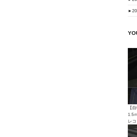
►
20
Y
【自
1.
レコ