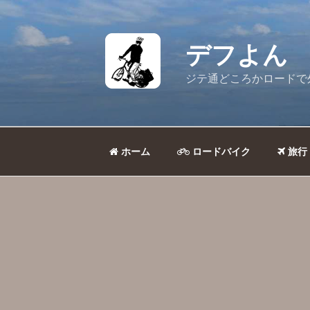
コ
ン
テ
デフよん
ン
ツ
ジテ通どころかロードで
へ
ス
キ
ッ
ホーム
ロードバイク
旅行
プ