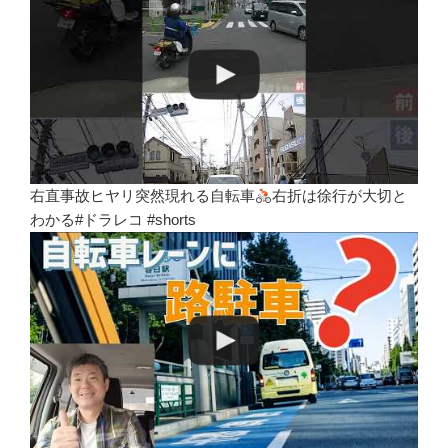
右直事故ヒヤリ突然現れる自転車
右折は徐行が大切と
わかる#ドラレコ #shorts