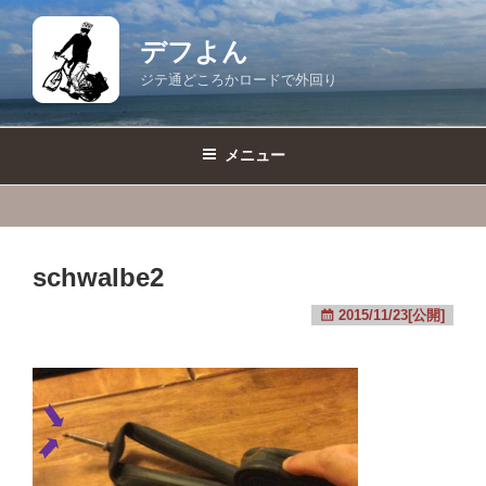
コ
ン
デフよん
テ
ジテ通どころかロードで外回り
ン
ツ
へ
メニュー
ス
キ
ッ
プ
schwalbe2
2015/11/23[公開]