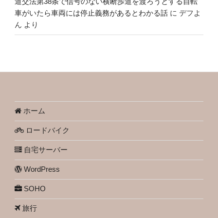
道交法第38条で信号のない横断歩道を渡ろうとする自転
車がいたら車両には停止義務があるとわかる話
に
デフよ
ん
より
ホーム
ロードバイク
自宅サーバー
WordPress
SOHO
旅行