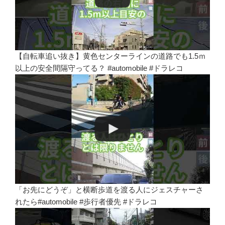
【自転車追い抜き】黄色センターラインの道路でも1.5ｍ
以上の安全間隔守ってる？ #automobile #ドラレコ
「お先にどうぞ」と横断歩道を渡る人にジェスチャーさ
れたら#automobile #歩行者優先 #ドラレコ