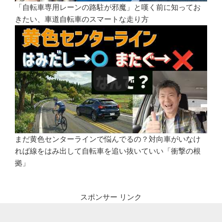
「自転車専用レーンの路駐が邪魔」と嘆く前に知ってお
きたい、車道自転車のスマートな走り方
まだ黄色センターラインで悩んでるの？対向車がいなけ
れば線をはみ出して自転車を追い抜いていい「衝撃の根
拠」
スポンサー リンク