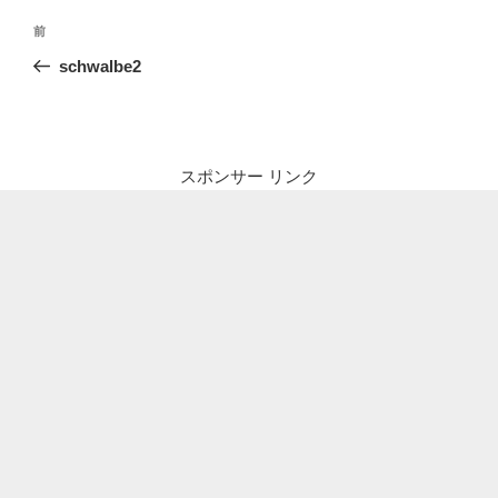
投
前
前
稿
の
schwalbe2
ナ
投
ビ
稿
ゲ
ー
スポンサー リンク
シ
ョ
ン