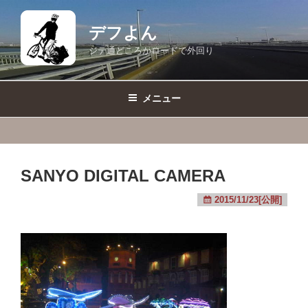
コ
ン
デフよん
テ
ジテ通どころかロードで外回り
ン
ツ
へ
メニュー
ス
キ
ッ
プ
SANYO DIGITAL CAMERA
2015/11/23[公開]