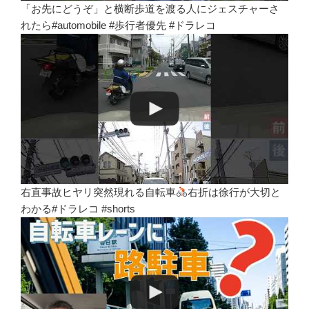
「お先にどうぞ」と横断歩道を渡る人にジェスチャーさ
れたら#automobile #歩行者優先 #ドラレコ
右直事故ヒヤリ突然現れる自転車
右折は徐行が大切と
わかる#ドラレコ #shorts