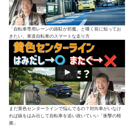
「自転車専用レーンの路駐が邪魔」と嘆く前に知ってお
きたい、車道自転車のスマートな走り方
まだ黄色センターラインで悩んでるの？対向車がいなけ
れば線をはみ出して自転車を追い抜いていい「衝撃の根
拠」