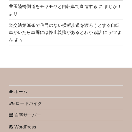
豊玉陸橋側道をモヤモヤと自転車で直進する
に
まじか！
より
道交法第38条で信号のない横断歩道を渡ろうとする自転
車がいたら車両には停止義務があるとわかる話
に
デフよ
ん
より
ホーム
ロードバイク
自宅サーバー
WordPress