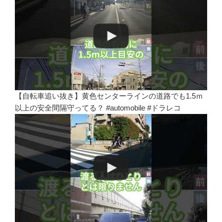
【自転車追い抜き】黄色センターラインの道路でも1.5ｍ
以上の安全間隔守ってる？ #automobile #ドラレコ