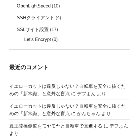
OpenLightSpeed
(10)
SSHクライアント
(4)
SSLサイト設置
(17)
Let's Encrypt
(9)
最近のコメント
イエローカットは違反じゃない？自転車を安全に抜くた
めの「新常識」と意外な盲点
に
デフよん
より
イエローカットは違反じゃない？自転車を安全に抜くた
めの「新常識」と意外な盲点
に
がんちゃん
より
豊玉陸橋側道をモヤモヤと自転車で直進する
に
デフよん
より