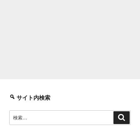
サイト内検索
検
検
索
索: