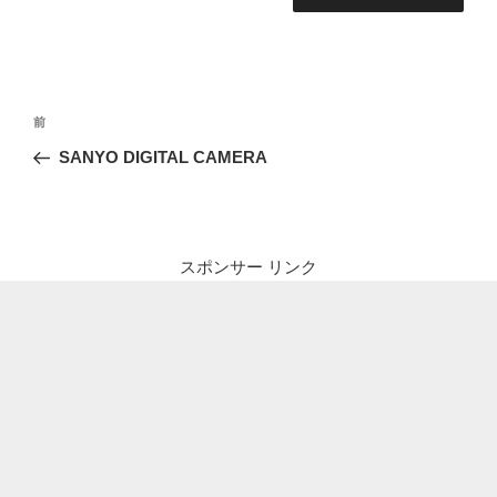
投
前
前
稿
の
SANYO DIGITAL CAMERA
ナ
投
ビ
稿
ゲ
ー
スポンサー リンク
シ
ョ
ン