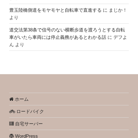
豊玉陸橋側道をモヤモヤと自転車で直進する
に
まじか！
より
道交法第38条で信号のない横断歩道を渡ろうとする自転
車がいたら車両には停止義務があるとわかる話
に
デフよ
ん
より
ホーム
ロードバイク
自宅サーバー
WordPress