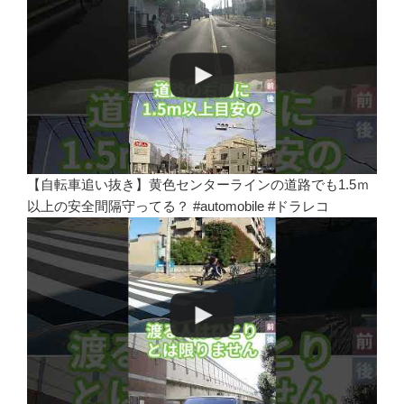
【自転車追い抜き】黄色センターラインの道路でも1.5ｍ
以上の安全間隔守ってる？ #automobile #ドラレコ