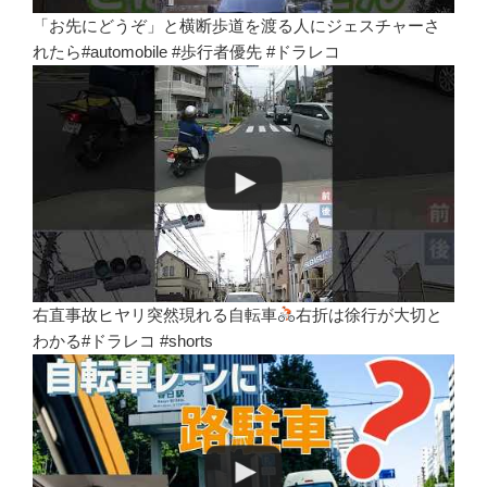
「お先にどうぞ」と横断歩道を渡る人にジェスチャーさ
れたら#automobile #歩行者優先 #ドラレコ
右直事故ヒヤリ突然現れる自転車
右折は徐行が大切と
わかる#ドラレコ #shorts