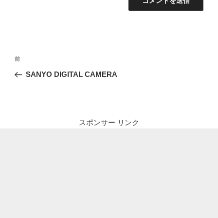
投
前
前
稿
の
SANYO DIGITAL CAMERA
ナ
投
ビ
稿
ゲ
ー
スポンサー リンク
シ
ョ
ン