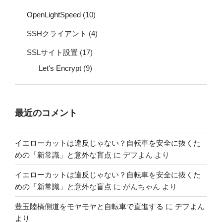
OpenLightSpeed
(10)
SSHクライアント
(4)
SSLサイト設置
(17)
Let's Encrypt
(9)
最近のコメント
イエローカットは違反じゃない？自転車を安全に抜くた
めの「新常識」と意外な盲点
に
デフよん
より
イエローカットは違反じゃない？自転車を安全に抜くた
めの「新常識」と意外な盲点
に
がんちゃん
より
豊玉陸橋側道をモヤモヤと自転車で直進する
に
デフよん
より