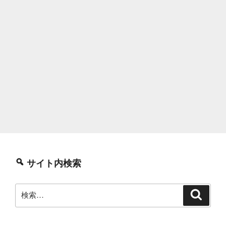
サイト内検索
検
検
索
索: