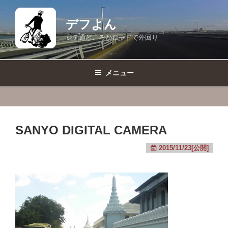
コ
ン
デフよん
テ
ジテ通どころかロードで外回り
ン
ツ
へ
メニュー
ス
キ
ッ
プ
SANYO DIGITAL CAMERA
2015/11/23[公開]