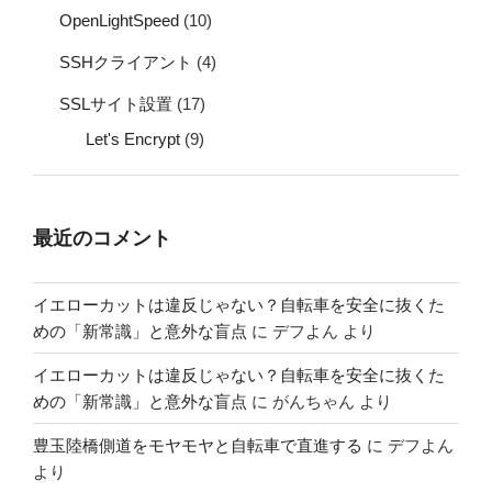
OpenLightSpeed
(10)
SSHクライアント
(4)
SSLサイト設置
(17)
Let's Encrypt
(9)
最近のコメント
イエローカットは違反じゃない？自転車を安全に抜くた
めの「新常識」と意外な盲点
に
デフよん
より
イエローカットは違反じゃない？自転車を安全に抜くた
めの「新常識」と意外な盲点
に
がんちゃん
より
豊玉陸橋側道をモヤモヤと自転車で直進する
に
デフよん
より