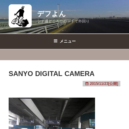
コ
ン
デフよん
テ
ジテ通どころかロードで外回り
ン
ツ
へ
メニュー
ス
キ
ッ
プ
SANYO DIGITAL CAMERA
2015/11/23[公開]