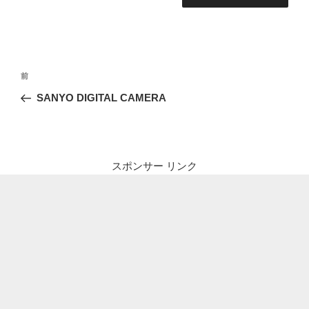
投
前
前
稿
の
SANYO DIGITAL CAMERA
ナ
投
ビ
稿
ゲ
ー
スポンサー リンク
シ
ョ
ン