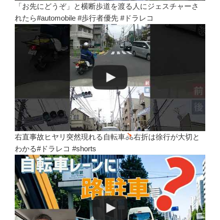
「お先にどうぞ」と横断歩道を渡る人にジェスチャーさ
れたら#automobile #歩行者優先 #ドラレコ
右直事故ヒヤリ突然現れる自転車
右折は徐行が大切と
わかる#ドラレコ #shorts