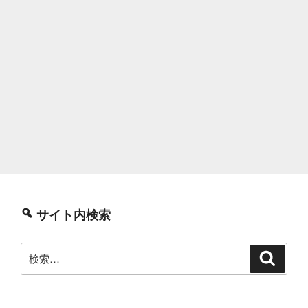
サイト内検索
検
検
索
索: