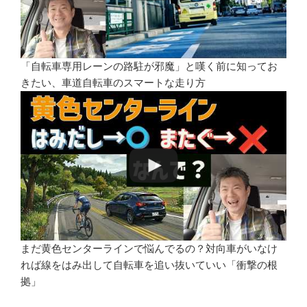
「自転車専用レーンの路駐が邪魔」と嘆く前に知ってお
きたい、車道自転車のスマートな走り方
まだ黄色センターラインで悩んでるの？対向車がいなけ
れば線をはみ出して自転車を追い抜いていい「衝撃の根
拠」