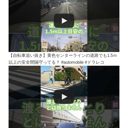
【自転車追い抜き】黄色センターラインの道路でも1.5ｍ
以上の安全間隔守ってる？ #automobile #ドラレコ