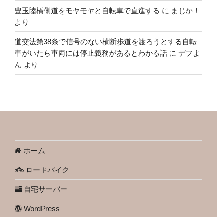
豊玉陸橋側道をモヤモヤと自転車で直進する
に
まじか！
より
道交法第38条で信号のない横断歩道を渡ろうとする自転
車がいたら車両には停止義務があるとわかる話
に
デフよ
ん
より
ホーム
ロードバイク
自宅サーバー
WordPress