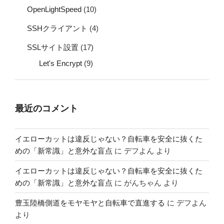
OpenLightSpeed
(10)
SSHクライアント
(4)
SSLサイト設置
(17)
Let's Encrypt
(9)
最近のコメント
イエローカットは違反じゃない？自転車を安全に抜くた
めの「新常識」と意外な盲点
に
デフよん
より
イエローカットは違反じゃない？自転車を安全に抜くた
めの「新常識」と意外な盲点
に
がんちゃん
より
豊玉陸橋側道をモヤモヤと自転車で直進する
に
デフよん
より