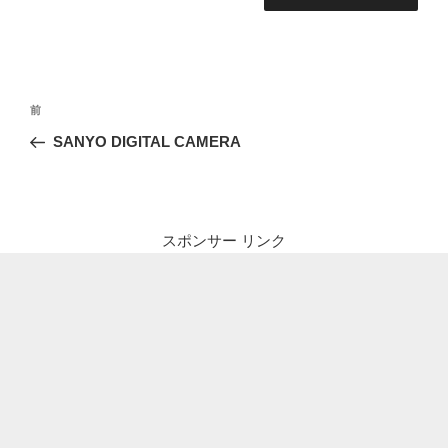
投
前
前
稿
の
SANYO DIGITAL CAMERA
ナ
投
ビ
稿
ゲ
ー
スポンサー リンク
シ
ョ
ン