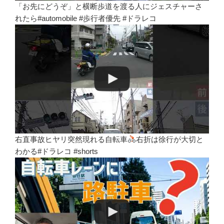
「お先にどうぞ」と横断歩道を渡る人にジェスチャーさ
れたら#automobile #歩行者優先 #ドラレコ
右直事故ヒヤリ突然現れる自転車
右折は徐行が大切と
わかる#ドラレコ #shorts