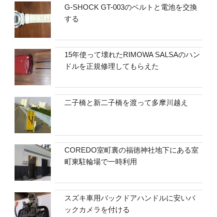
G-SHOCK GT-003のベルトと電池を交換
する
15年使って壊れたRIMOWA SALSAのハン
ドルを正規修理してもらえた
二子橋と新二子橋を渡って多摩川越え
COREDO室町裏の福徳神社地下にある室
町東駐輪場で一時利用
スズキ車用バックドアハンドルに安いバ
ックカメラを付ける