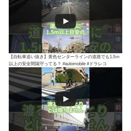
【自転車追い抜き】黄色センターラインの道路でも1.5ｍ
以上の安全間隔守ってる？ #automobile #ドラレコ