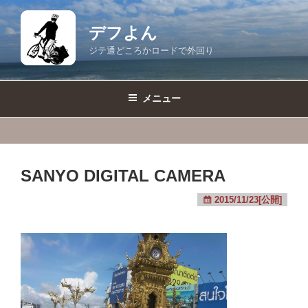
コ
ン
デフよん
テ
ジテ通どころかロードで外回り
ン
ツ
へ
メニュー
ス
キ
ッ
プ
SANYO DIGITAL CAMERA
2015/11/23[公開]