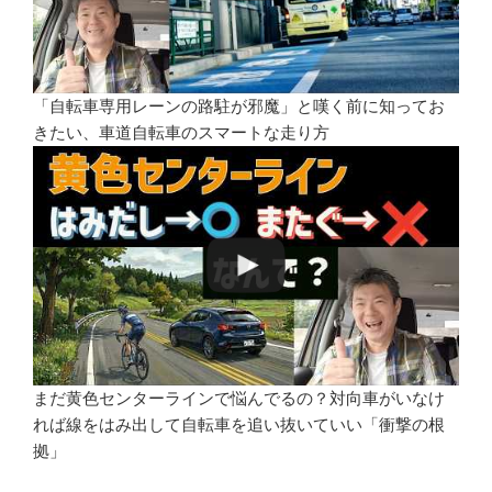
「自転車専用レーンの路駐が邪魔」と嘆く前に知ってお
きたい、車道自転車のスマートな走り方
まだ黄色センターラインで悩んでるの？対向車がいなけ
れば線をはみ出して自転車を追い抜いていい「衝撃の根
拠」