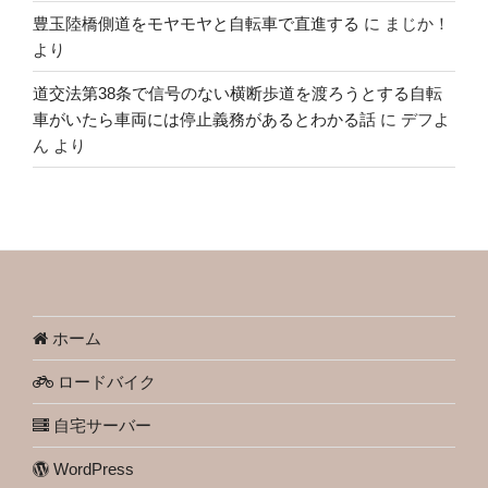
豊玉陸橋側道をモヤモヤと自転車で直進する
に
まじか！
より
道交法第38条で信号のない横断歩道を渡ろうとする自転
車がいたら車両には停止義務があるとわかる話
に
デフよ
ん
より
ホーム
ロードバイク
自宅サーバー
WordPress