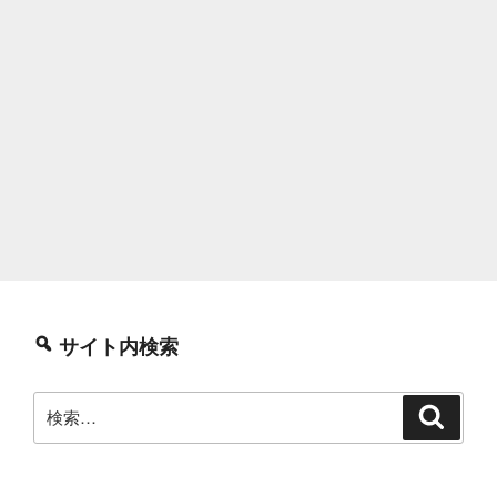
サイト内検索
検
検
索
索: