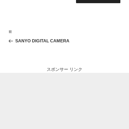
投
前
前
稿
の
SANYO DIGITAL CAMERA
ナ
投
ビ
稿
ゲ
ー
スポンサー リンク
シ
ョ
ン