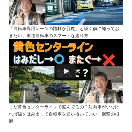
「自転車専用レーンの路駐が邪魔」と嘆く前に知ってお
きたい、車道自転車のスマートな走り方
まだ黄色センターラインで悩んでるの？対向車がいなけ
れば線をはみ出して自転車を追い抜いていい「衝撃の根
拠」