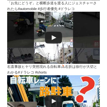
「お先にどうぞ」と横断歩道を渡る人にジェスチャーさ
れたら#automobile #歩行者優先 #ドラレコ
右直事故ヒヤリ突然現れる自転車
右折は徐行が大切と
わかる#ドラレコ #shorts