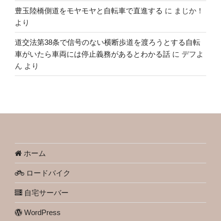
豊玉陸橋側道をモヤモヤと自転車で直進する
に
まじか！
より
道交法第38条で信号のない横断歩道を渡ろうとする自転
車がいたら車両には停止義務があるとわかる話
に
デフよ
ん
より
ホーム
ロードバイク
自宅サーバー
WordPress