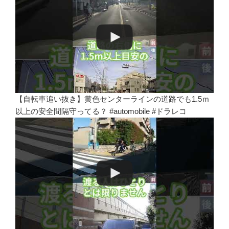
【自転車追い抜き】黄色センターラインの道路でも1.5ｍ
以上の安全間隔守ってる？ #automobile #ドラレコ