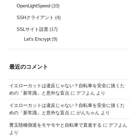
OpenLightSpeed
(10)
SSHクライアント
(4)
SSLサイト設置
(17)
Let's Encrypt
(9)
最近のコメント
イエローカットは違反じゃない？自転車を安全に抜くた
めの「新常識」と意外な盲点
に
デフよん
より
イエローカットは違反じゃない？自転車を安全に抜くた
めの「新常識」と意外な盲点
に
がんちゃん
より
豊玉陸橋側道をモヤモヤと自転車で直進する
に
デフよん
より