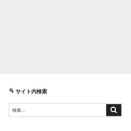
サイト内検索
検
検
索
索: