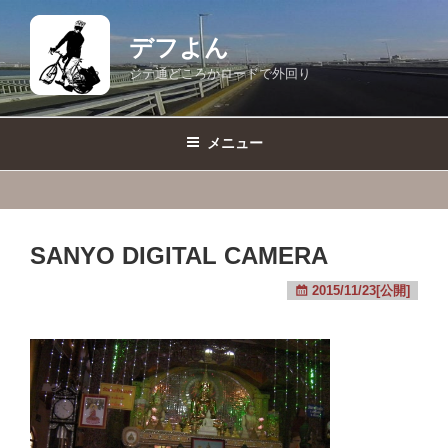
コ
ン
デフよん
テ
ジテ通どころかロードで外回り
ン
ツ
へ
メニュー
ス
キ
ッ
プ
SANYO DIGITAL CAMERA
2015/11/23[公開]