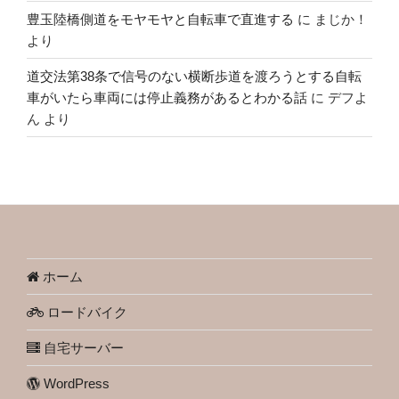
豊玉陸橋側道をモヤモヤと自転車で直進する
に
まじか！
より
道交法第38条で信号のない横断歩道を渡ろうとする自転
車がいたら車両には停止義務があるとわかる話
に
デフよ
ん
より
ホーム
ロードバイク
自宅サーバー
WordPress