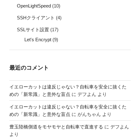
OpenLightSpeed
(10)
SSHクライアント
(4)
SSLサイト設置
(17)
Let's Encrypt
(9)
最近のコメント
イエローカットは違反じゃない？自転車を安全に抜くた
めの「新常識」と意外な盲点
に
デフよん
より
イエローカットは違反じゃない？自転車を安全に抜くた
めの「新常識」と意外な盲点
に
がんちゃん
より
豊玉陸橋側道をモヤモヤと自転車で直進する
に
デフよん
より