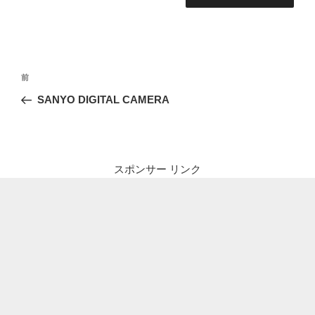
投
前
前
稿
の
SANYO DIGITAL CAMERA
ナ
投
ビ
稿
ゲ
ー
スポンサー リンク
シ
ョ
ン