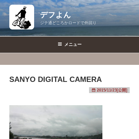
コ
ン
デフよん
テ
ジテ通どころかロードで外回り
ン
ツ
へ
メニュー
ス
キ
ッ
プ
SANYO DIGITAL CAMERA
2015/11/23[公開]