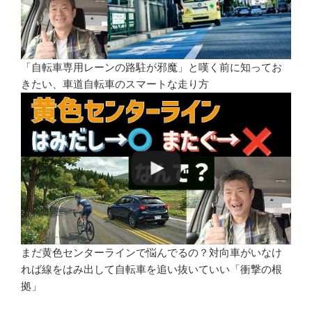
「自転車専用レーンの路駐が邪魔」と嘆く前に知ってお
きたい、車道自転車のスマートな走り方
まだ黄色センターラインで悩んでるの？対向車がいなけ
れば線をはみ出して自転車を追い抜いていい「衝撃の根
拠」