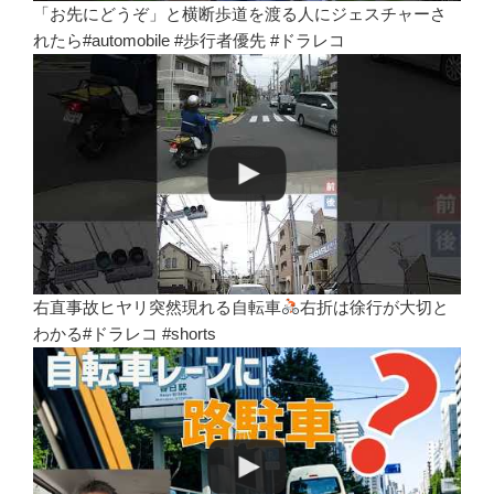
「お先にどうぞ」と横断歩道を渡る人にジェスチャーさ
れたら#automobile #歩行者優先 #ドラレコ
右直事故ヒヤリ突然現れる自転車
右折は徐行が大切と
わかる#ドラレコ #shorts