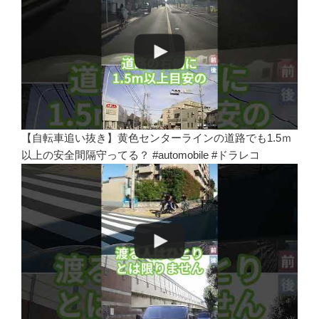
【自転車追い抜き】黄色センターラインの道路でも1.5ｍ
以上の安全間隔守ってる？ #automobile #ドラレコ