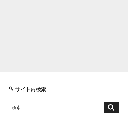
サイト内検索
検
検
索
索: