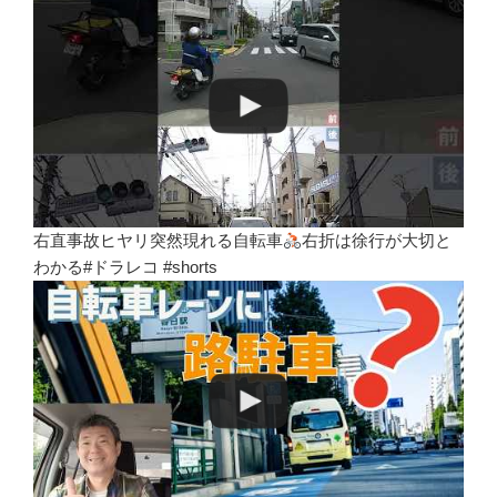
右直事故ヒヤリ突然現れる自転車
右折は徐行が大切と
わかる#ドラレコ #shorts