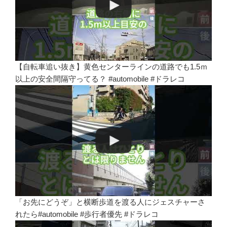
【自転車追い抜き】黄色センターラインの道路でも1.5ｍ
以上の安全間隔守ってる？ #automobile #ドラレコ
「お先にどうぞ」と横断歩道を渡る人にジェスチャーさ
れたら#automobile #歩行者優先 #ドラレコ