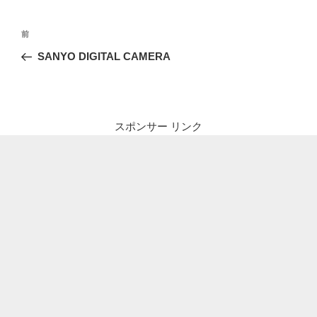
投
前
前
稿
の
SANYO DIGITAL CAMERA
ナ
投
ビ
稿
ゲ
ー
スポンサー リンク
シ
ョ
ン