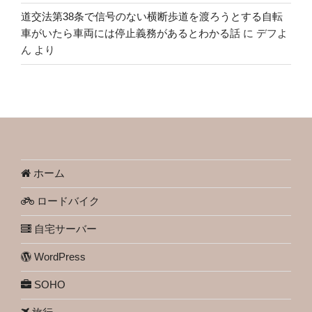
道交法第38条で信号のない横断歩道を渡ろうとする自転
車がいたら車両には停止義務があるとわかる話
に
デフよ
ん
より
ホーム
ロードバイク
自宅サーバー
WordPress
SOHO