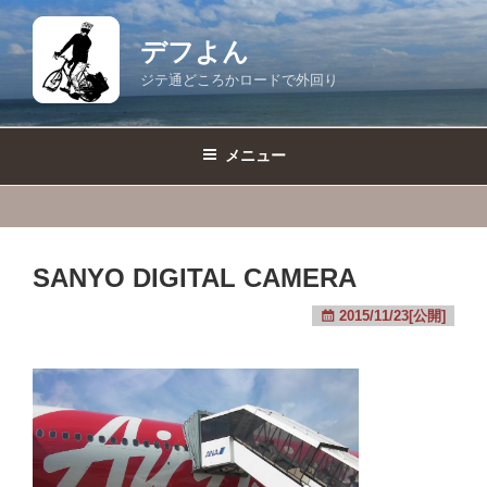
コ
ン
デフよん
テ
ジテ通どころかロードで外回り
ン
ツ
へ
メニュー
ス
キ
ッ
プ
SANYO DIGITAL CAMERA
2015/11/23[公開]