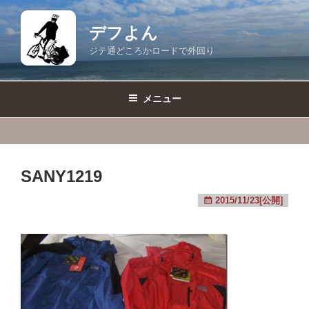
コ
ン
デフよん
テ
ジテ通どころかロードで外回り
ン
ツ
へ
メニュー
ス
キ
ッ
プ
SANY1219
2015/11/23[公開]