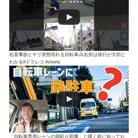
右直事故ヒヤリ突然現れる自転車
右折は徐行が大切と
わかる#ドラレコ #shorts
「自転車専用レーンの路駐が邪魔」と嘆く前に知ってお