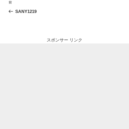
前
前
稿
の
SANY1219
ナ
投
ビ
稿
ゲ
ー
スポンサー リンク
シ
ョ
ン