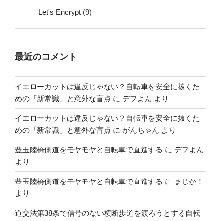
Let's Encrypt
(9)
最近のコメント
イエローカットは違反じゃない？自転車を安全に抜くた
めの「新常識」と意外な盲点
に
デフよん
より
イエローカットは違反じゃない？自転車を安全に抜くた
めの「新常識」と意外な盲点
に
がんちゃん
より
豊玉陸橋側道をモヤモヤと自転車で直進する
に
デフよん
より
豊玉陸橋側道をモヤモヤと自転車で直進する
に
まじか！
より
道交法第38条で信号のない横断歩道を渡ろうとする自転