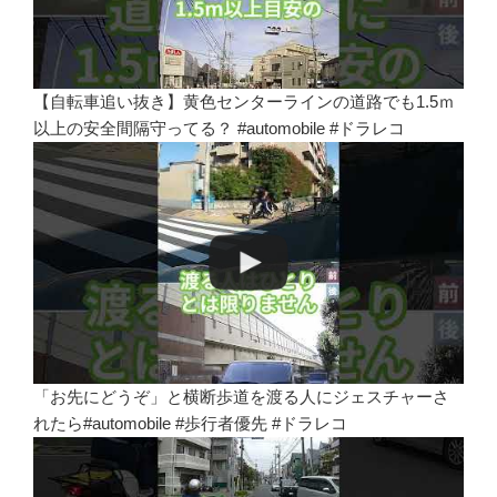
【自転車追い抜き】黄色センターラインの道路でも1.5ｍ
以上の安全間隔守ってる？ #automobile #ドラレコ
「お先にどうぞ」と横断歩道を渡る人にジェスチャーさ
れたら#automobile #歩行者優先 #ドラレコ