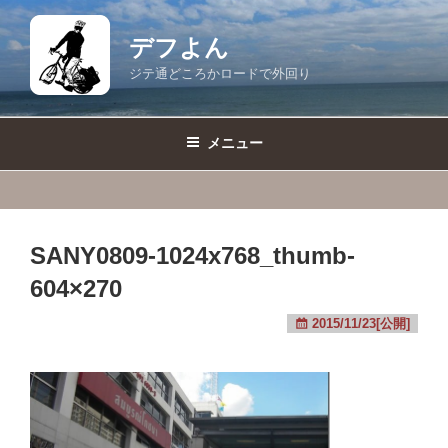
コ
ン
デフよん
テ
ジテ通どころかロードで外回り
ン
ツ
へ
メニュー
ス
キ
ッ
プ
SANY0809-1024x768_thumb-
604×270
2015/11/23[公開]