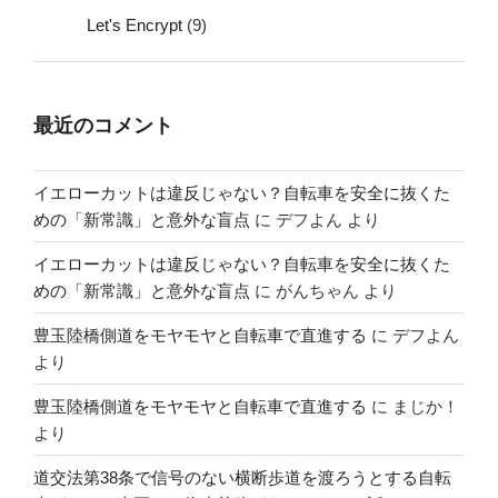
Let's Encrypt
(9)
最近のコメント
イエローカットは違反じゃない？自転車を安全に抜くた
めの「新常識」と意外な盲点
に
デフよん
より
イエローカットは違反じゃない？自転車を安全に抜くた
めの「新常識」と意外な盲点
に
がんちゃん
より
豊玉陸橋側道をモヤモヤと自転車で直進する
に
デフよん
より
豊玉陸橋側道をモヤモヤと自転車で直進する
に
まじか！
より
道交法第38条で信号のない横断歩道を渡ろうとする自転