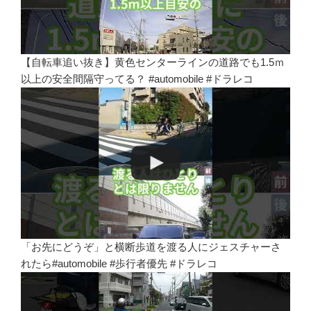
【自転車追い抜き】黄色センターラインの道路でも1.5ｍ
以上の安全間隔守ってる？ #automobile #ドラレコ
「お先にどうぞ」と横断歩道を渡る人にジェスチャーさ
れたら#automobile #歩行者優先 #ドラレコ