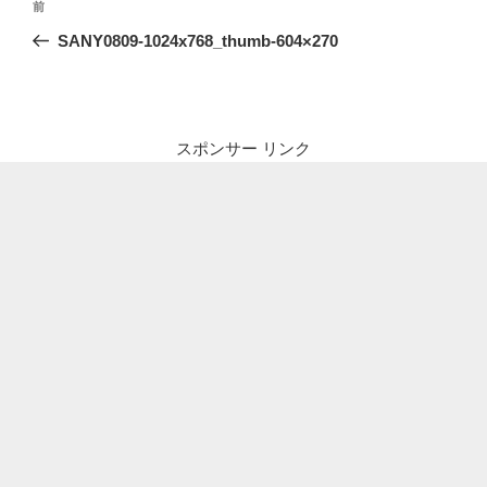
前
前
稿
の
SANY0809-1024x768_thumb-604×270
ナ
投
ビ
稿
ゲ
ー
スポンサー リンク
シ
ョ
ン