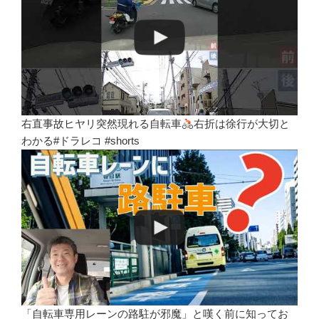
右直事故ヒヤリ突然現れる自転車
右折は徐行が大切と
わかる#ドラレコ #shorts
「自転車専用レーンの路駐が邪魔」と嘆く前に知ってお