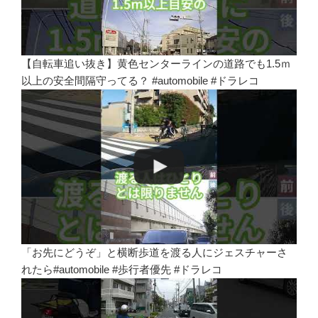
【自転車追い抜き】黄色センターラインの道路でも1.5ｍ
以上の安全間隔守ってる？ #automobile #ドラレコ
「お先にどうぞ」と横断歩道を渡る人にジェスチャーさ
れたら#automobile #歩行者優先 #ドラレコ