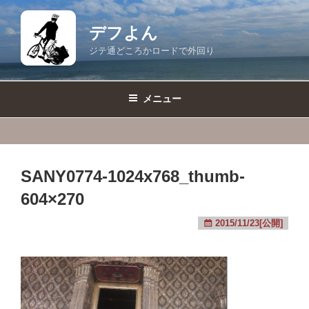
コ
ン
デフよん
テ
ジテ通どころかロードで外回り
ン
ツ
へ
メニュー
ス
キ
ッ
プ
SANY0774-1024x768_thumb-
604×270
2015/11/23[公開]