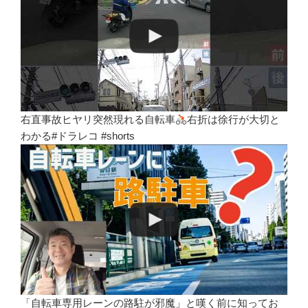
右直事故ヒヤリ突然現れる自転車
右折は徐行が大切と
わかる#ドラレコ #shorts
「自転車専用レーンの路駐が邪魔」と嘆く前に知ってお