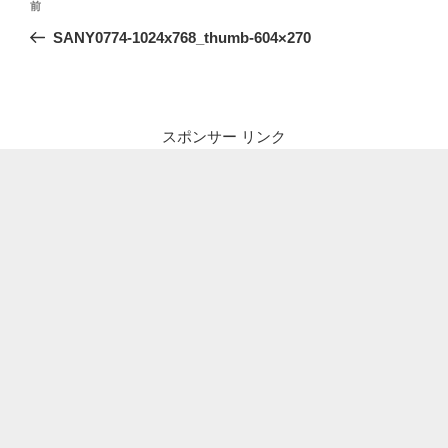
前
前
稿
の
SANY0774-1024x768_thumb-604×270
ナ
投
ビ
稿
ゲ
ー
スポンサー リンク
シ
ョ
ン