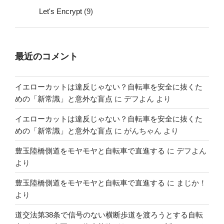
Let's Encrypt
(9)
最近のコメント
イエローカットは違反じゃない？自転車を安全に抜くた
めの「新常識」と意外な盲点
に
デフよん
より
イエローカットは違反じゃない？自転車を安全に抜くた
めの「新常識」と意外な盲点
に
がんちゃん
より
豊玉陸橋側道をモヤモヤと自転車で直進する
に
デフよん
より
豊玉陸橋側道をモヤモヤと自転車で直進する
に
まじか！
より
道交法第38条で信号のない横断歩道を渡ろうとする自転