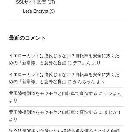
SSLサイト設置
(17)
Let's Encrypt
(9)
最近のコメント
イエローカットは違反じゃない？自転車を安全に抜くた
めの「新常識」と意外な盲点
に
デフよん
より
イエローカットは違反じゃない？自転車を安全に抜くた
めの「新常識」と意外な盲点
に
がんちゃん
より
豊玉陸橋側道をモヤモヤと自転車で直進する
に
デフよん
より
豊玉陸橋側道をモヤモヤと自転車で直進する
に
まじか！
より
道交法第38条で信号のない横断歩道を渡ろうとする自転