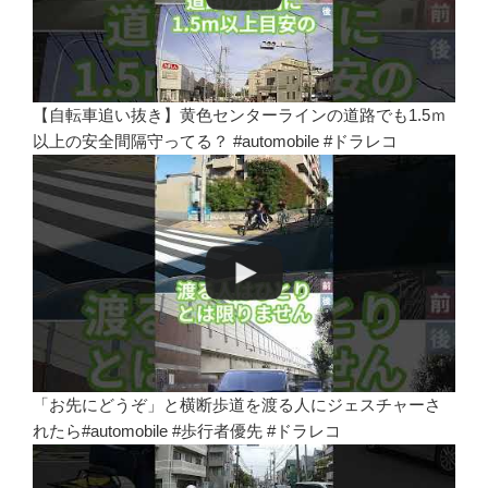
【自転車追い抜き】黄色センターラインの道路でも1.5ｍ
以上の安全間隔守ってる？ #automobile #ドラレコ
「お先にどうぞ」と横断歩道を渡る人にジェスチャーさ
れたら#automobile #歩行者優先 #ドラレコ