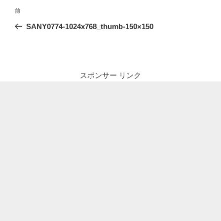
投
前
前
稿
の
SANY0774-1024x768_thumb-150×150
ナ
投
ビ
稿
ゲ
ー
スポンサー リンク
シ
ョ
ン