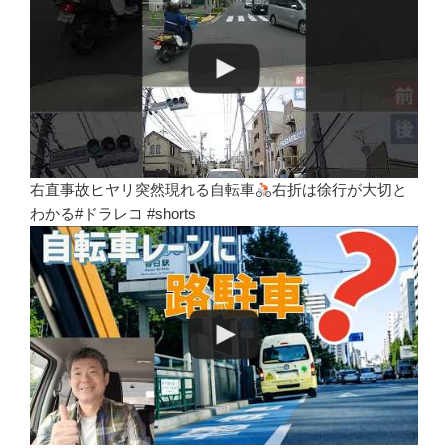
右直事故ヒヤリ突然現れる自転車
右折は徐行が大切と
わかる#ドラレコ #shorts