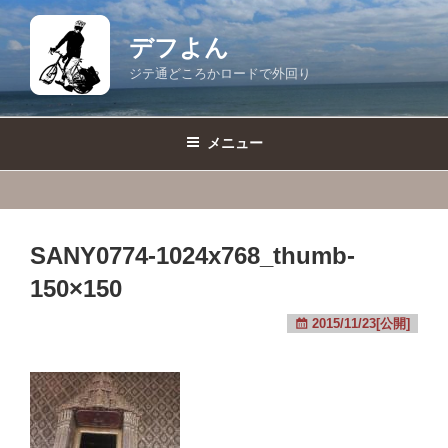
コ
ン
デフよん
テ
ジテ通どころかロードで外回り
ン
ツ
へ
メニュー
ス
キ
ッ
プ
SANY0774-1024x768_thumb-
150×150
2015/11/23[公開]