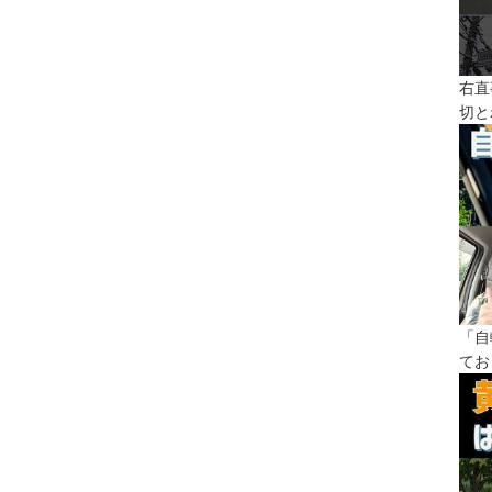
右直
切と
「自
てお