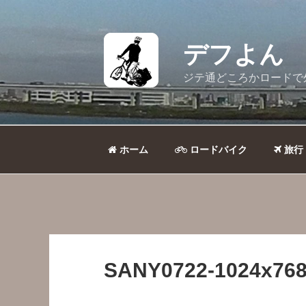
コ
ン
テ
デフよん
ン
ツ
ジテ通どころかロードで
へ
ス
キ
ッ
ホーム
ロードバイク
旅行
プ
SANY0722-1024x768