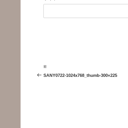
投
前
前
稿
の
SANY0722-1024x768_thumb-300×225
投
ナ
稿
ビ
ゲ
ー
シ