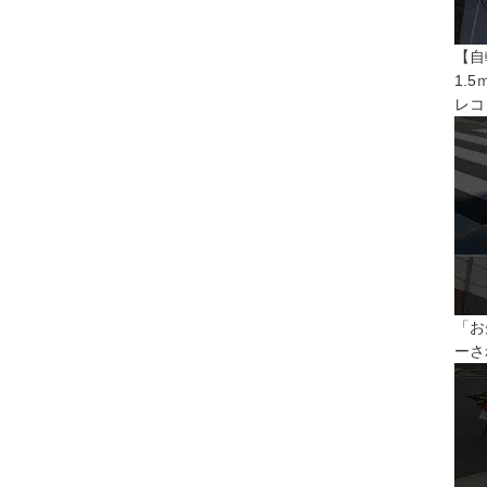
【自
1.
レコ
「お
ーさ