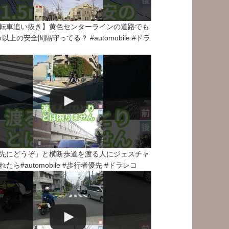
転車追い抜き】黄色センターラインの道路でも
5ｍ以上の安全間隔守ってる？ #automobile #ドラ
先にどうぞ」と横断歩道を渡る人にジェスチャ
れたら#automobile #歩行者優先 #ドラレコ