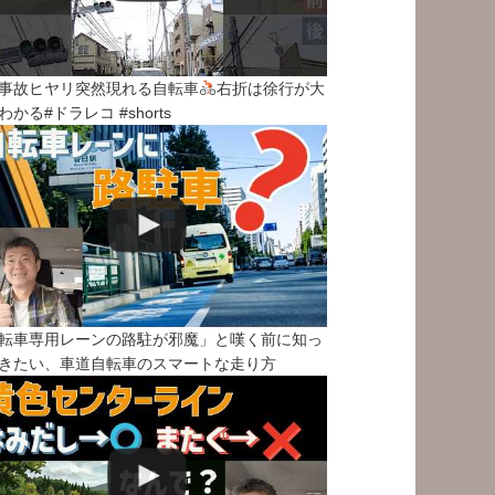
事故ヒヤリ突然現れる自転車
右折は徐行が大
わかる#ドラレコ #shorts
転車専用レーンの路駐が邪魔」と嘆く前に知っ
きたい、車道自転車のスマートな走り方