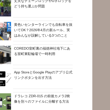
丈夫なチェーンロックやU字ロックを
どう持ち運ぶか問題
黄色いセンターラインでも自転車を抜
いてOK？2026年4月の新ルール、実
はみんなが誤解している3つのこと
COREDO室町裏の福徳神社地下にあ
る室町東駐輪場で一時利用
App StoreとGoogle Playのアプリ公式
リンクボタンを出す方法
ドラレコ ZDR-015 の前後カメラ2映
像を別々のファイルに分離する方法