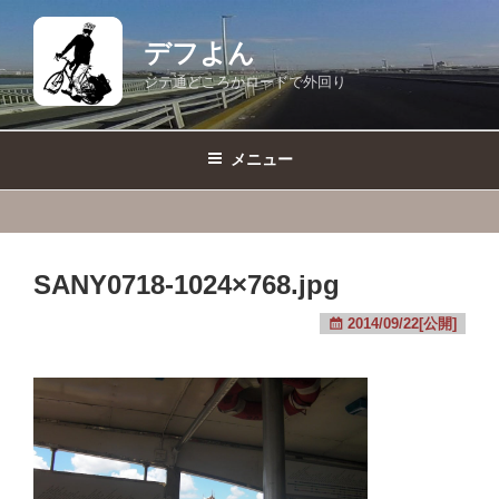
コ
ン
デフよん
テ
ジテ通どころかロードで外回り
ン
ツ
へ
メニュー
ス
キ
ッ
プ
SANY0718-1024×768.jpg
2014/09/22[公開]