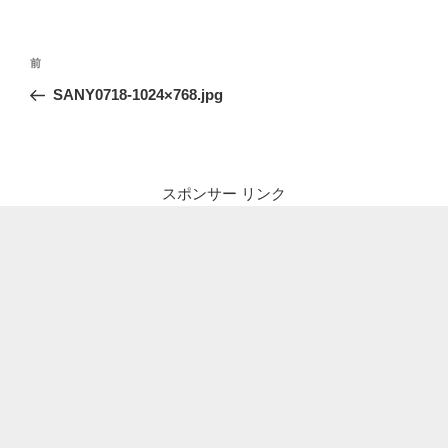
投
前
前
稿
の
SANY0718-1024×768.jpg
ナ
投
ビ
稿
ゲ
ー
スポンサー リンク
シ
ョ
ン