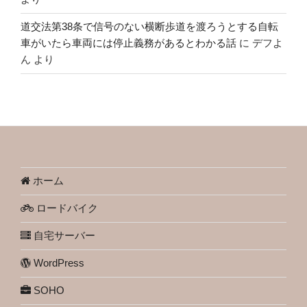
道交法第38条で信号のない横断歩道を渡ろうとする自転
車がいたら車両には停止義務があるとわかる話
に
デフよ
ん
より
ホーム
ロードバイク
自宅サーバー
WordPress
SOHO