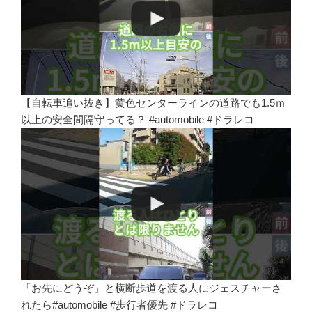
【自転車追い抜き】黄色センターラインの道路でも1.5ｍ
以上の安全間隔守ってる？ #automobile #ドラレコ
「お先にどうぞ」と横断歩道を渡る人にジェスチャーさ
れたら#automobile #歩行者優先 #ドラレコ