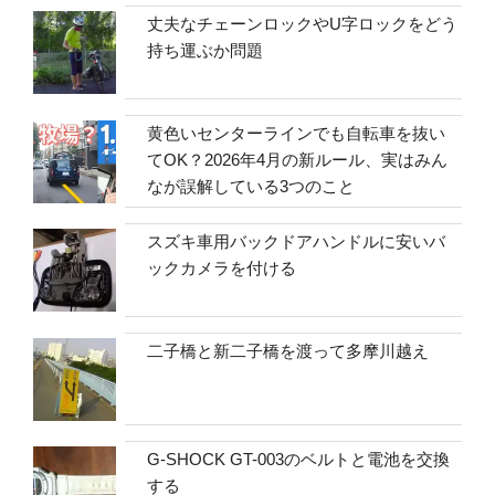
丈夫なチェーンロックやU字ロックをどう
持ち運ぶか問題
黄色いセンターラインでも自転車を抜い
てOK？2026年4月の新ルール、実はみん
なが誤解している3つのこと
スズキ車用バックドアハンドルに安いバ
ックカメラを付ける
二子橋と新二子橋を渡って多摩川越え
G-SHOCK GT-003のベルトと電池を交換
する