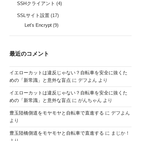
SSHクライアント
(4)
SSLサイト設置
(17)
Let's Encrypt
(9)
最近のコメント
イエローカットは違反じゃない？自転車を安全に抜くた
めの「新常識」と意外な盲点
に
デフよん
より
イエローカットは違反じゃない？自転車を安全に抜くた
めの「新常識」と意外な盲点
に
がんちゃん
より
豊玉陸橋側道をモヤモヤと自転車で直進する
に
デフよん
より
豊玉陸橋側道をモヤモヤと自転車で直進する
に
まじか！
より