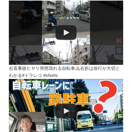
右直事故ヒヤリ突然現れる自転車
右折は徐行が大切と
わかる#ドラレコ #shorts