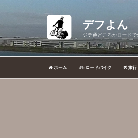
コ
ン
テ
デフよん
ン
ツ
ジテ通どころかロードで
へ
ス
キ
ッ
ホーム
ロードバイク
旅行
プ