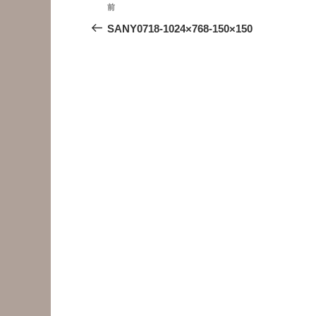
投
前
前
稿
の
SANY0718-1024×768-150×150
投
ナ
稿
ビ
ゲ
ー
シ
ョ
ン