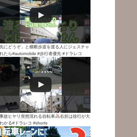
先にどうぞ」と横断歩道を渡る人にジェスチャ
れたら#automobile #歩行者優先 #ドラレコ
事故ヒヤリ突然現れる自転車
右折は徐行が大
わかる#ドラレコ #shorts