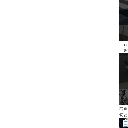
「お
ーさ
右直
切と