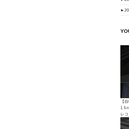
►
20
Y
【自
1.
レコ