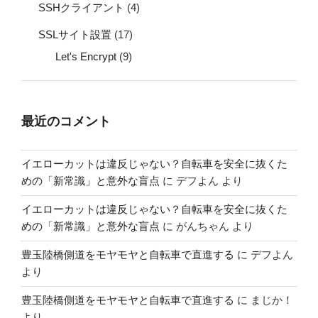
SSHクライアント
(4)
SSLサイト設置
(17)
Let's Encrypt
(9)
最近のコメント
イエローカットは違反じゃない？自転車を安全に抜くた
めの「新常識」と意外な盲点
に
デフよん
より
イエローカットは違反じゃない？自転車を安全に抜くた
めの「新常識」と意外な盲点
に
がんちゃん
より
豊玉陸橋側道をモヤモヤと自転車で直進する
に
デフよん
より
豊玉陸橋側道をモヤモヤと自転車で直進する
に
まじか！
より