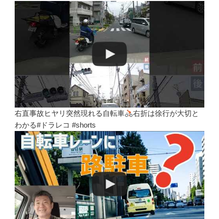
右直事故ヒヤリ突然現れる自転車
右折は徐行が大切と
わかる#ドラレコ #shorts