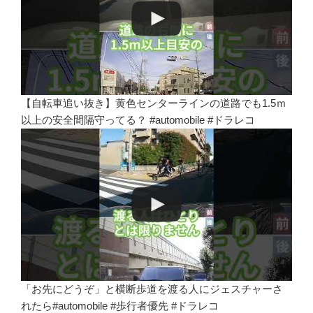
【自転車追い抜き】黄色センターラインの道路でも1.5ｍ
以上の安全間隔守ってる？ #automobile #ドラレコ
「お先にどうぞ」と横断歩道を渡る人にジェスチャーさ
れたら#automobile #歩行者優先 #ドラレコ