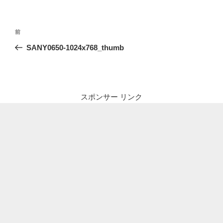
投
前
前
稿
の
SANY0650-1024x768_thumb
ナ
投
ビ
稿
ゲ
ー
スポンサー リンク
シ
ョ
ン