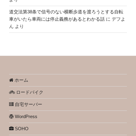
道交法第38条で信号のない横断歩道を渡ろうとする自転
車がいたら車両には停止義務があるとわかる話
に
デフよ
ん
より
ホーム
ロードバイク
自宅サーバー
WordPress
SOHO