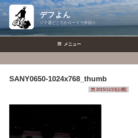
コ
ン
デフよん
テ
ジテ通どころかロードで外回り
ン
ツ
へ
メニュー
ス
キ
ッ
プ
SANY0650-1024x768_thumb
2015/11/23[公開]