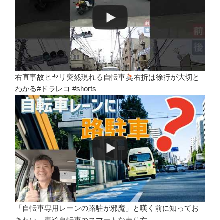
右直事故ヒヤリ突然現れる自転車
右折は徐行が大切と
わかる#ドラレコ #shorts
「自転車専用レーンの路駐が邪魔」と嘆く前に知ってお
きたい、車道自転車のスマートな走り方