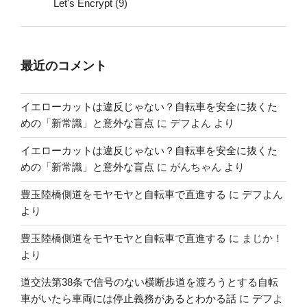
Let's Encrypt
(9)
最近のコメント
イエローカットは違反じゃない？自転車を安全に抜くた
めの「新常識」と意外な盲点
に
デフよん
より
イエローカットは違反じゃない？自転車を安全に抜くた
めの「新常識」と意外な盲点
に
がんちゃん
より
豊玉陸橋側道をモヤモヤと自転車で直進する
に
デフよん
より
豊玉陸橋側道をモヤモヤと自転車で直進する
に
まじか！
より
道交法第38条で信号のない横断歩道を渡ろうとする自転
車がいたら車両には停止義務があるとわかる話
に
デフよ