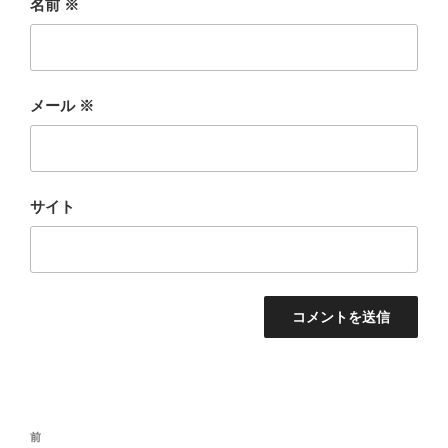
名前
※
メール
※
サイト
投
前
前