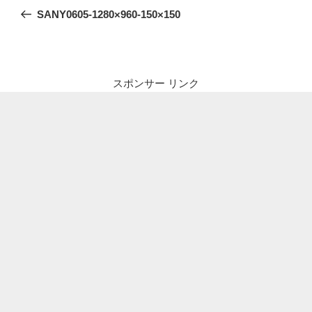
稿
の
SANY0605-1280×960-150×150
ナ
投
ビ
稿
ゲ
ー
スポンサー リンク
シ
ョ
ン