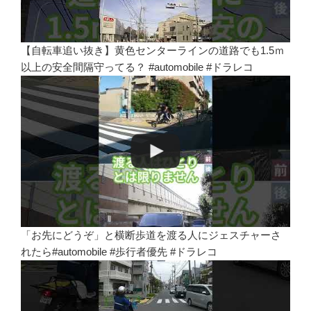
【自転車追い抜き】黄色センターラインの道路でも1.5ｍ
以上の安全間隔守ってる？ #automobile #ドラレコ
「お先にどうぞ」と横断歩道を渡る人にジェスチャーさ
れたら#automobile #歩行者優先 #ドラレコ