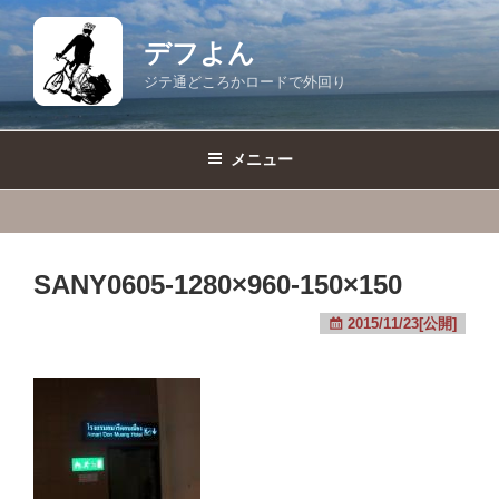
コ
ン
デフよん
テ
ジテ通どころかロードで外回り
ン
ツ
へ
メニュー
ス
キ
ッ
プ
SANY0605-1280×960-150×150
2015/11/23[公開]