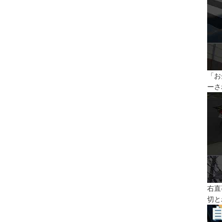
「お
ーさ
右直
切と