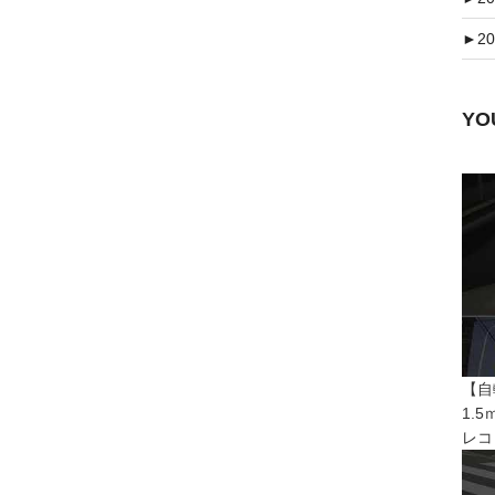
►
20
Y
【自
1.
レコ