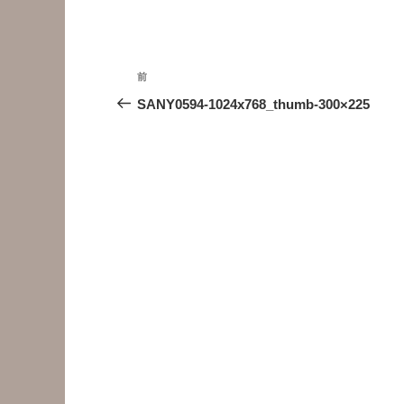
投
前
前
稿
の
SANY0594-1024x768_thumb-300×225
投
ナ
稿
ビ
ゲ
ー
シ
ョ
ン