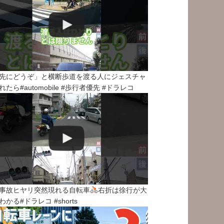
先にどうぞ」と横断歩道を渡る人にジェスチャ
れたら#automobile #歩行者優先 #ドラレコ
事故ヒヤリ突然現れる自転車
右折は徐行が大
わかる#ドラレコ #shorts