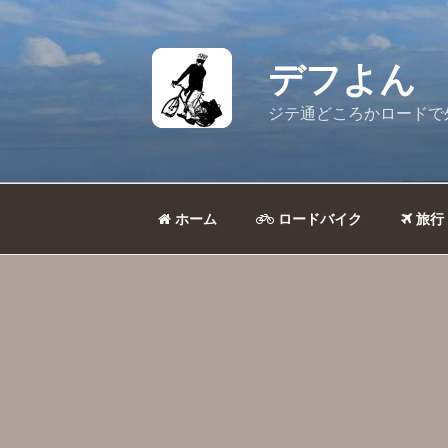
コ
ン
テ
デフよん
ン
ツ
ジテ通どころかロードで
へ
ス
キ
ッ
ホーム
ロードバイク
旅行
プ