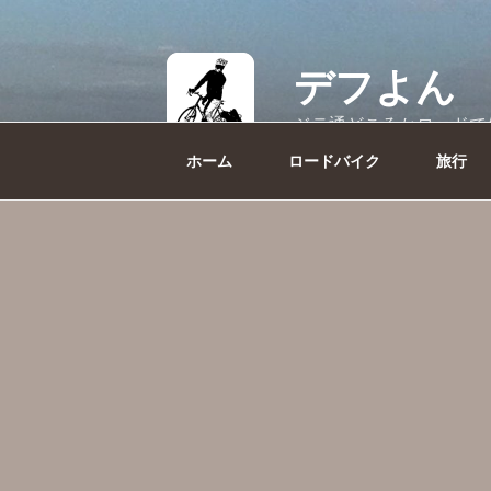
コ
ン
テ
デフよん
ン
ツ
ジテ通どころかロードで
へ
ス
キ
ッ
ホーム
ロードバイク
旅行
プ