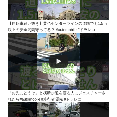
【自転車追い抜き】黄色センターラインの道路でも1.5ｍ
以上の安全間隔守ってる？ #automobile #ドラレコ
「お先にどうぞ」と横断歩道を渡る人にジェスチャーさ
れたら#automobile #歩行者優先 #ドラレコ