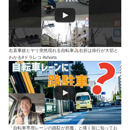
右直事故ヒヤリ突然現れる自転車
右折は徐行が大切と
わかる#ドラレコ #shorts
「自転車専用レーンの路駐が邪魔」と嘆く前に知ってお