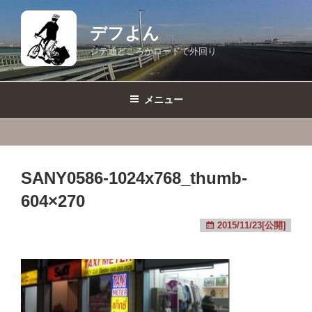
コ
ン
デフよん
テ
ジテ通どころかロードで外回り
ン
ツ
へ
メニュー
ス
キ
ッ
プ
SANY0586-1024x768_thumb-
604×270
2015/11/23[公開]