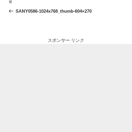
前
前
稿
の
SANY0586-1024x768_thumb-604×270
ナ
投
ビ
稿
ゲ
ー
スポンサー リンク
シ
ョ
ン