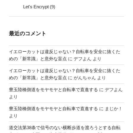
Let's Encrypt
(9)
最近のコメント
イエローカットは違反じゃない？自転車を安全に抜くた
めの「新常識」と意外な盲点
に
デフよん
より
イエローカットは違反じゃない？自転車を安全に抜くた
めの「新常識」と意外な盲点
に
がんちゃん
より
豊玉陸橋側道をモヤモヤと自転車で直進する
に
デフよん
より
豊玉陸橋側道をモヤモヤと自転車で直進する
に
まじか！
より
道交法第38条で信号のない横断歩道を渡ろうとする自転