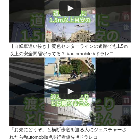
【自転車追い抜き】黄色センターラインの道路でも1.5ｍ
以上の安全間隔守ってる？ #automobile #ドラレコ
「お先にどうぞ」と横断歩道を渡る人にジェスチャーさ
れたら#automobile #歩行者優先 #ドラレコ