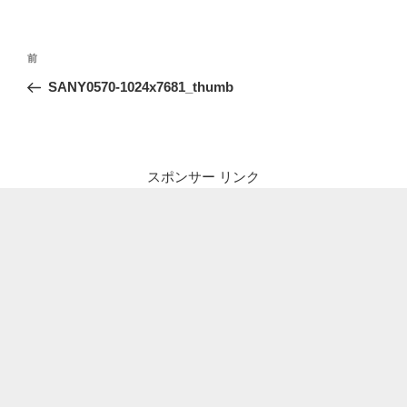
投
前
前
稿
の
SANY0570-1024x7681_thumb
ナ
投
ビ
稿
ゲ
ー
スポンサー リンク
シ
ョ
ン