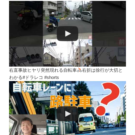
右直事故ヒヤリ突然現れる自転車
右折は徐行が大切と
わかる#ドラレコ #shorts