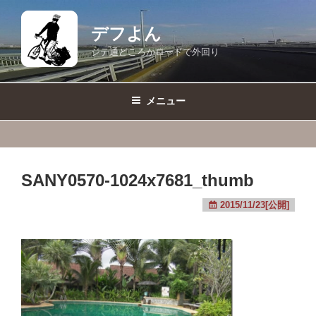
コ
ン
デフよん
テ
ジテ通どころかロードで外回り
ン
ツ
へ
メニュー
ス
キ
ッ
プ
SANY0570-1024x7681_thumb
2015/11/23[公開]