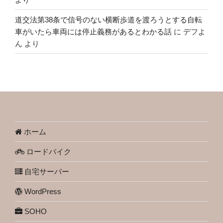
道交法第38条で信号のない横断歩道を渡ろうとする自転
車がいたら車両には停止義務があるとわかる話
に
デフよ
ん
より
ホーム
ロードバイク
自宅サーバー
WordPress
SOHO