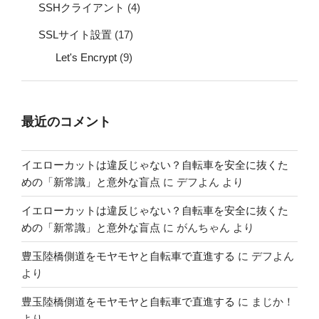
SSHクライアント
(4)
SSLサイト設置
(17)
Let's Encrypt
(9)
最近のコメント
イエローカットは違反じゃない？自転車を安全に抜くた
めの「新常識」と意外な盲点
に
デフよん
より
イエローカットは違反じゃない？自転車を安全に抜くた
めの「新常識」と意外な盲点
に
がんちゃん
より
豊玉陸橋側道をモヤモヤと自転車で直進する
に
デフよん
より
豊玉陸橋側道をモヤモヤと自転車で直進する
に
まじか！
より