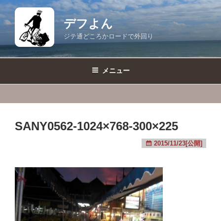
コ
ン
デフよん
テ
ジテ通どころかロードで外回り
ン
ツ
へ
メニュー
ス
キ
ッ
プ
SANY0562-1024×768-300×225
2015/11/23[公開]