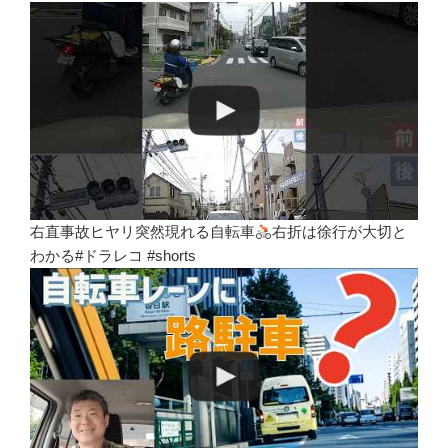
右直事故ヒヤリ突然現れる自転車
右折は徐行が大切と
わかる#ドラレコ #shorts