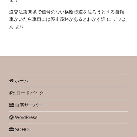
道交法第38条で信号のない横断歩道を渡ろうとする自転
車がいたら車両には停止義務があるとわかる話
に
デフよ
ん
より
ホーム
ロードバイク
自宅サーバー
WordPress
SOHO