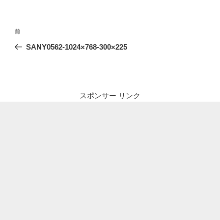
投
前
前
稿
の
SANY0562-1024×768-300×225
ナ
投
ビ
稿
ゲ
ー
スポンサー リンク
シ
ョ
ン