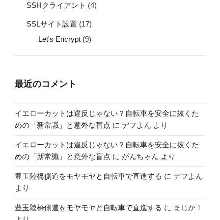
SSHクライアント
(4)
SSLサイト設置
(17)
Let's Encrypt
(9)
最近のコメント
イエローカットは違反じゃない？自転車を安全に抜くた
めの「新常識」と意外な盲点
に
デフよん
より
イエローカットは違反じゃない？自転車を安全に抜くた
めの「新常識」と意外な盲点
に
がんちゃん
より
豊玉陸橋側道をモヤモヤと自転車で直進する
に
デフよん
より
豊玉陸橋側道をモヤモヤと自転車で直進する
に
まじか！
より