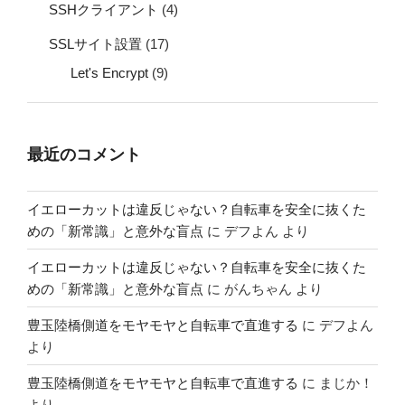
SSHクライアント
(4)
SSLサイト設置
(17)
Let's Encrypt
(9)
最近のコメント
イエローカットは違反じゃない？自転車を安全に抜くた
めの「新常識」と意外な盲点
に
デフよん
より
イエローカットは違反じゃない？自転車を安全に抜くた
めの「新常識」と意外な盲点
に
がんちゃん
より
豊玉陸橋側道をモヤモヤと自転車で直進する
に
デフよん
より
豊玉陸橋側道をモヤモヤと自転車で直進する
に
まじか！
より