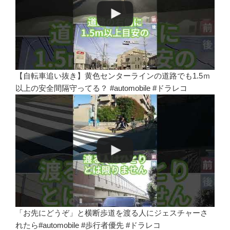
【自転車追い抜き】黄色センターラインの道路でも1.5ｍ
以上の安全間隔守ってる？ #automobile #ドラレコ
「お先にどうぞ」と横断歩道を渡る人にジェスチャーさ
れたら#automobile #歩行者優先 #ドラレコ