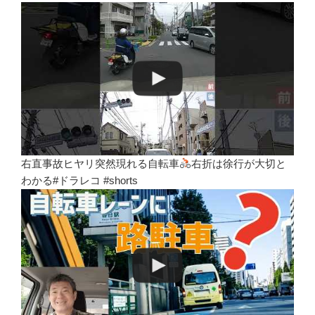
右直事故ヒヤリ突然現れる自転車
右折は徐行が大切と
わかる#ドラレコ #shorts