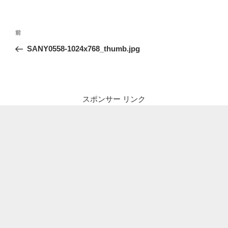
投
前
前
稿
の
SANY0558-1024x768_thumb.jpg
ナ
投
ビ
稿
ゲ
ー
スポンサー リンク
シ
ョ
ン