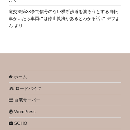
道交法第38条で信号のない横断歩道を渡ろうとする自転
車がいたら車両には停止義務があるとわかる話
に
デフよ
ん
より
ホーム
ロードバイク
自宅サーバー
WordPress
SOHO