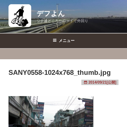
コ
ン
デフよん
テ
ジテ通どころかロードで外回り
ン
ツ
へ
メニュー
ス
キ
ッ
プ
SANY0558-1024x768_thumb.jpg
2014/09/21[公開]