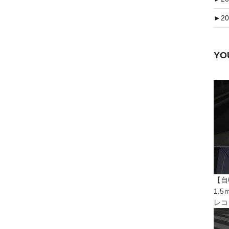
►
20
Y
【自
1.
レコ