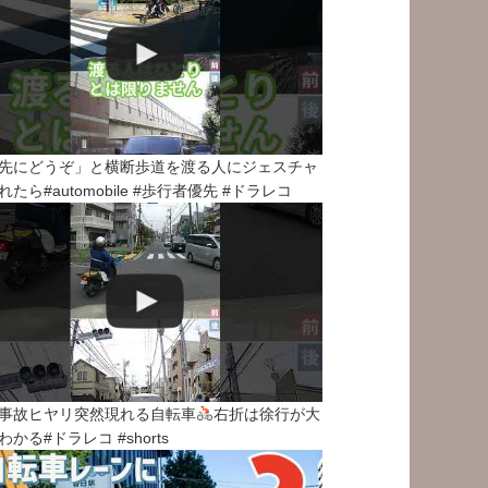
先にどうぞ」と横断歩道を渡る人にジェスチャ
れたら#automobile #歩行者優先 #ドラレコ
事故ヒヤリ突然現れる自転車
右折は徐行が大
わかる#ドラレコ #shorts