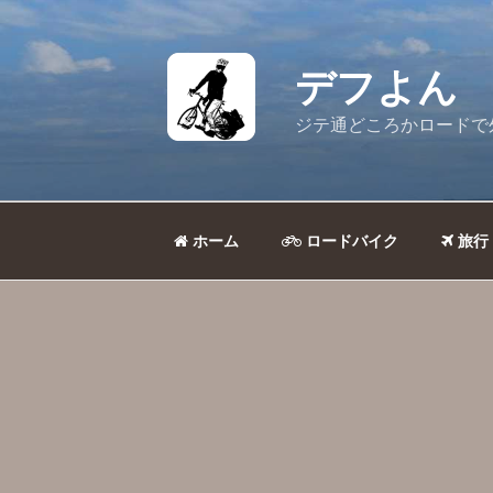
コ
ン
テ
デフよん
ン
ツ
ジテ通どころかロードで
へ
ス
キ
ッ
ホーム
ロードバイク
旅行
プ