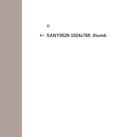
投
前
前
稿
の
SANY0528-1024x768_thumb
投
ナ
稿
ビ
ゲ
ー
シ
ョ
ン