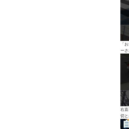
「お
ーさ
右直
切と