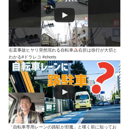
右直事故ヒヤリ突然現れる自転車
右折は徐行が大切と
わかる#ドラレコ #shorts
「自転車専用レーンの路駐が邪魔」と嘆く前に知ってお