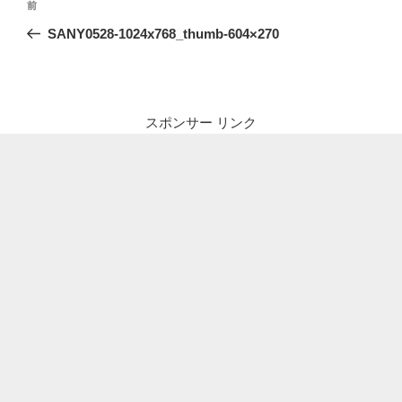
前
前
稿
の
SANY0528-1024x768_thumb-604×270
ナ
投
ビ
稿
ゲ
ー
スポンサー リンク
シ
ョ
ン