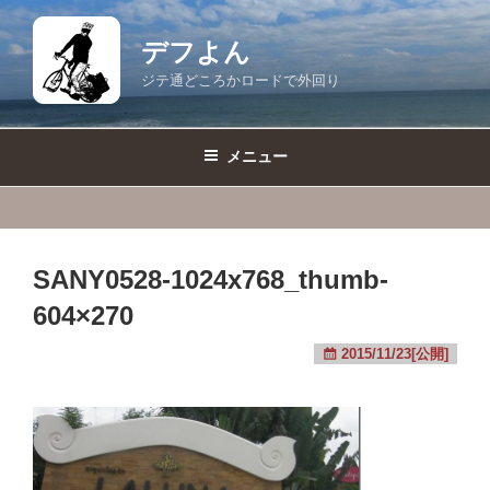
コ
ン
デフよん
テ
ジテ通どころかロードで外回り
ン
ツ
へ
メニュー
ス
キ
ッ
プ
SANY0528-1024x768_thumb-
604×270
2015/11/23[公開]