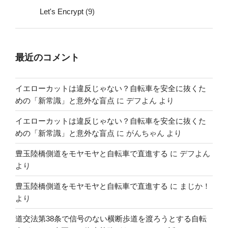
Let's Encrypt
(9)
最近のコメント
イエローカットは違反じゃない？自転車を安全に抜くた
めの「新常識」と意外な盲点
に
デフよん
より
イエローカットは違反じゃない？自転車を安全に抜くた
めの「新常識」と意外な盲点
に
がんちゃん
より
豊玉陸橋側道をモヤモヤと自転車で直進する
に
デフよん
より
豊玉陸橋側道をモヤモヤと自転車で直進する
に
まじか！
より
道交法第38条で信号のない横断歩道を渡ろうとする自転