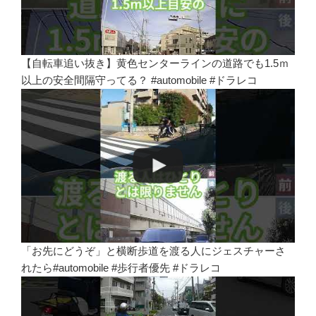
【自転車追い抜き】黄色センターラインの道路でも1.5ｍ
以上の安全間隔守ってる？ #automobile #ドラレコ
「お先にどうぞ」と横断歩道を渡る人にジェスチャーさ
れたら#automobile #歩行者優先 #ドラレコ