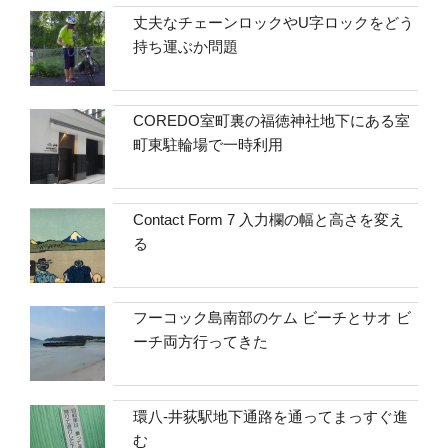
丈夫なチェーンロックやU字ロックをどう
持ち運ぶか問題
COREDO室町裏の福徳神社地下にある室
町東駐輪場で一時利用
Contact Form 7 入力欄の幅と高さを変え
る
フーコック島南部のケム ビーチとサオ ビ
ーチ両方行ってきた
環八-井荻駅地下通路を通ってまっすぐ進
む