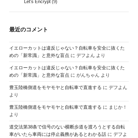
Let's Encrypt
(9)
最近のコメント
イエローカットは違反じゃない？自転車を安全に抜くた
めの「新常識」と意外な盲点
に
デフよん
より
イエローカットは違反じゃない？自転車を安全に抜くた
めの「新常識」と意外な盲点
に
がんちゃん
より
豊玉陸橋側道をモヤモヤと自転車で直進する
に
デフよん
より
豊玉陸橋側道をモヤモヤと自転車で直進する
に
まじか！
より
道交法第38条で信号のない横断歩道を渡ろうとする自転
車がいたら車両には停止義務があるとわかる話
に
デフよ