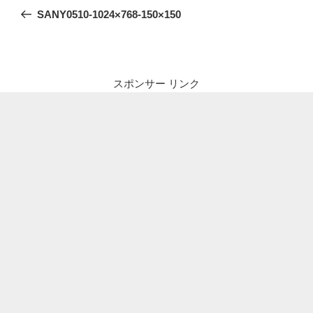
稿
の
SANY0510-1024×768-150×150
ナ
投
ビ
稿
ゲ
ー
スポンサー リンク
シ
ョ
ン