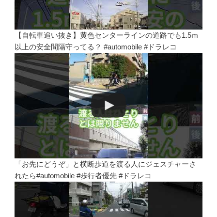
【自転車追い抜き】黄色センターラインの道路でも1.5ｍ
以上の安全間隔守ってる？ #automobile #ドラレコ
「お先にどうぞ」と横断歩道を渡る人にジェスチャーさ
れたら#automobile #歩行者優先 #ドラレコ