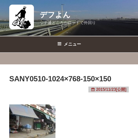
コ
ン
デフよん
テ
ジテ通どころかロードで外回り
ン
ツ
へ
メニュー
ス
キ
ッ
プ
SANY0510-1024×768-150×150
2015/11/23[公開]