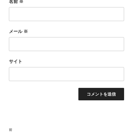
名前
※
メール
※
サイト
投
前
前