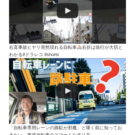
右直事故ヒヤリ突然現れる自転車
右折は徐行が大切と
わかる#ドラレコ #shorts
「自転車専用レーンの路駐が邪魔」と嘆く前に知ってお
きたい、車道自転車のスマートな走り方