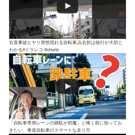
右直事故ヒヤリ突然現れる自転車
右折は徐行が大切と
わかる#ドラレコ #shorts
「自転車専用レーンの路駐が邪魔」と嘆く前に知ってお
きたい、車道自転車のスマートな走り方