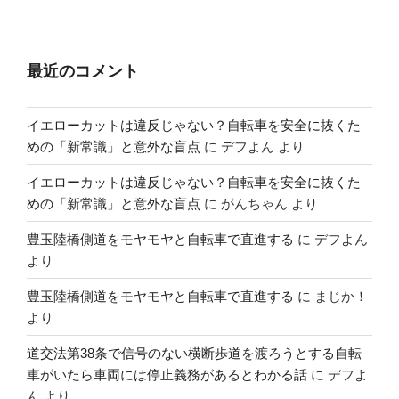
最近のコメント
イエローカットは違反じゃない？自転車を安全に抜くた
めの「新常識」と意外な盲点
に
デフよん
より
イエローカットは違反じゃない？自転車を安全に抜くた
めの「新常識」と意外な盲点
に
がんちゃん
より
豊玉陸橋側道をモヤモヤと自転車で直進する
に
デフよん
より
豊玉陸橋側道をモヤモヤと自転車で直進する
に
まじか！
より
道交法第38条で信号のない横断歩道を渡ろうとする自転
車がいたら車両には停止義務があるとわかる話
に
デフよ
ん
より