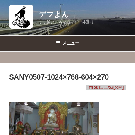
コ
ン
デフよん
テ
ジテ通どころかロードで外回り
ン
ツ
へ
メニュー
ス
キ
ッ
プ
SANY0507-1024×768-604×270
2015/11/23[公開]