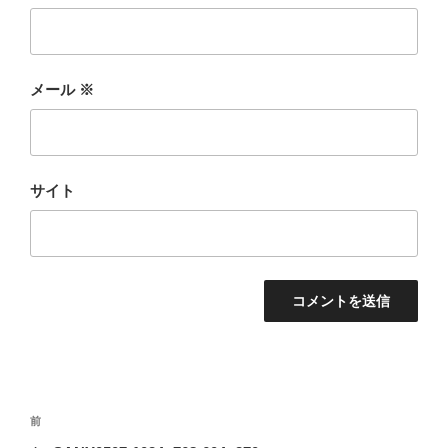
メール
※
サイト
投
前
前
稿
の