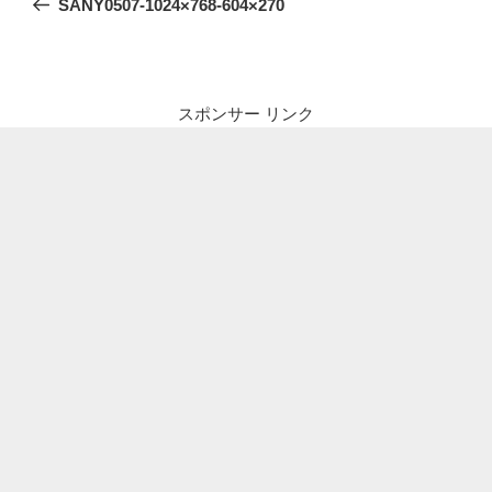
SANY0507-1024×768-604×270
ナ
投
ビ
稿
ゲ
ー
スポンサー リンク
シ
ョ
ン