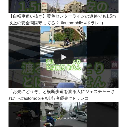
【自転車追い抜き】黄色センターラインの道路でも1.5ｍ
以上の安全間隔守ってる？ #automobile #ドラレコ
「お先にどうぞ」と横断歩道を渡る人にジェスチャーさ
れたら#automobile #歩行者優先 #ドラレコ