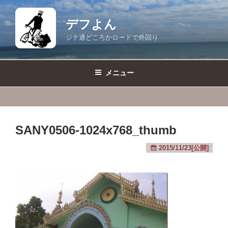
コ
ン
デフよん
テ
ジテ通どころかロードで外回り
ン
ツ
へ
メニュー
ス
キ
ッ
プ
SANY0506-1024x768_thumb
2015/11/23[公開]