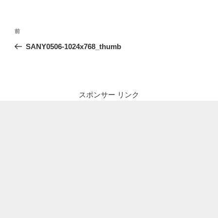
投
前
前
稿
の
SANY0506-1024x768_thumb
ナ
投
ビ
稿
ゲ
ー
スポンサー リンク
シ
ョ
ン