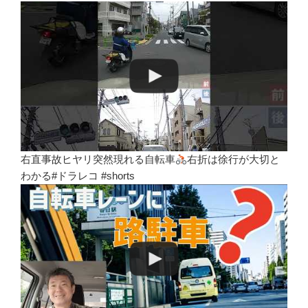
右直事故ヒヤリ突然現れる自転車
右折は徐行が大切と
わかる#ドラレコ #shorts