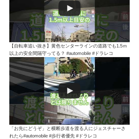
【自転車追い抜き】黄色センターラインの道路でも1.5ｍ
以上の安全間隔守ってる？ #automobile #ドラレコ
「お先にどうぞ」と横断歩道を渡る人にジェスチャーさ
れたら#automobile #歩行者優先 #ドラレコ