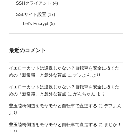
SSHクライアント
(4)
SSLサイト設置
(17)
Let's Encrypt
(9)
最近のコメント
イエローカットは違反じゃない？自転車を安全に抜くた
めの「新常識」と意外な盲点
に
デフよん
より
イエローカットは違反じゃない？自転車を安全に抜くた
めの「新常識」と意外な盲点
に
がんちゃん
より
豊玉陸橋側道をモヤモヤと自転車で直進する
に
デフよん
より
豊玉陸橋側道をモヤモヤと自転車で直進する
に
まじか！
より