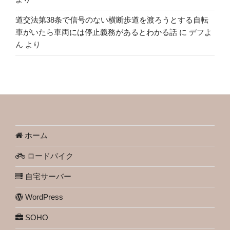
道交法第38条で信号のない横断歩道を渡ろうとする自転
車がいたら車両には停止義務があるとわかる話
に
デフよ
ん
より
ホーム
ロードバイク
自宅サーバー
WordPress
SOHO