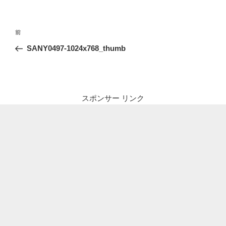
投
前
前
稿
の
SANY0497-1024x768_thumb
ナ
投
ビ
稿
ゲ
ー
スポンサー リンク
シ
ョ
ン