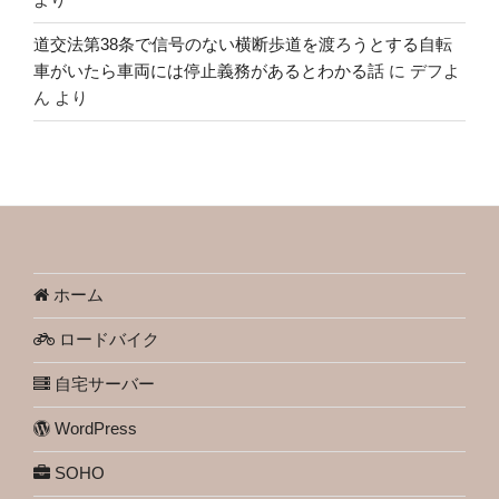
道交法第38条で信号のない横断歩道を渡ろうとする自転
車がいたら車両には停止義務があるとわかる話
に
デフよ
ん
より
ホーム
ロードバイク
自宅サーバー
WordPress
SOHO