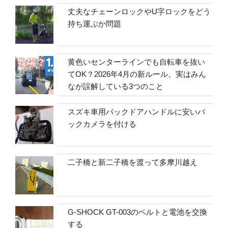
丈夫なチェーンロックやU字ロックをどう
持ち運ぶか問題
黄色いセンターラインでも自転車を抜い
てOK？2026年4月の新ルール、実はみん
なが誤解している3つのこと
スズキ車用バックドアハンドルに安いバ
ックカメラを付ける
二子橋と新二子橋を渡って多摩川越え
G-SHOCK GT-003のベルトと電池を交換
する