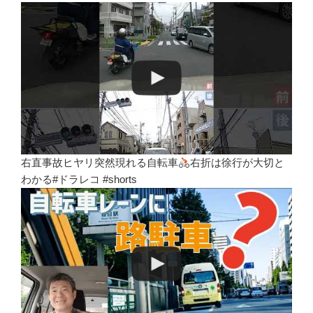
右直事故ヒヤリ突然現れる自転車
右折は徐行が大切と
わかる#ドラレコ #shorts