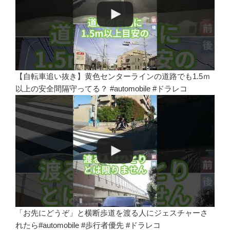
【自転車追い抜き】黄色センターラインの道路でも1.5ｍ
以上の安全間隔守ってる？ #automobile #ドラレコ
「お先にどうぞ」と横断歩道を渡る人にジェスチャーさ
れたら#automobile #歩行者優先 #ドラレコ