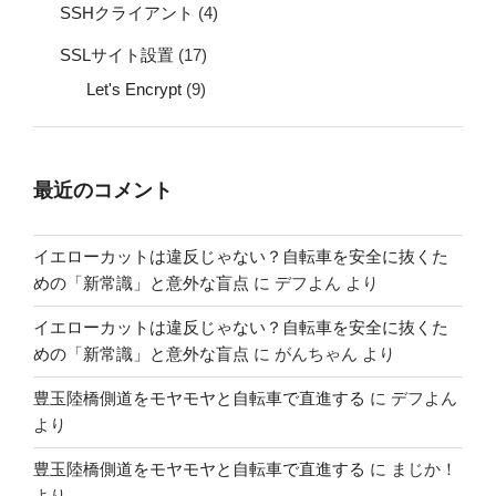
SSHクライアント
(4)
SSLサイト設置
(17)
Let's Encrypt
(9)
最近のコメント
イエローカットは違反じゃない？自転車を安全に抜くた
めの「新常識」と意外な盲点
に
デフよん
より
イエローカットは違反じゃない？自転車を安全に抜くた
めの「新常識」と意外な盲点
に
がんちゃん
より
豊玉陸橋側道をモヤモヤと自転車で直進する
に
デフよん
より
豊玉陸橋側道をモヤモヤと自転車で直進する
に
まじか！
より