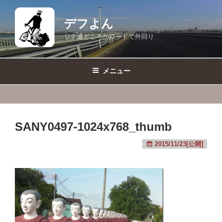
コ
ン
デフよん
テ
ジテ通どころかロードで外回り
ン
ツ
へ
メニュー
ス
キ
ッ
プ
SANY0497-1024x768_thumb
2015/11/23[公開]