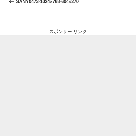
SANY0473-1024×768-604×270
ナ
投
ビ
稿
ゲ
ー
スポンサー リンク
シ
ョ
ン