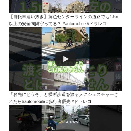
【自転車追い抜き】黄色センターラインの道路でも1.5ｍ
以上の安全間隔守ってる？ #automobile #ドラレコ
「お先にどうぞ」と横断歩道を渡る人にジェスチャーさ
れたら#automobile #歩行者優先 #ドラレコ