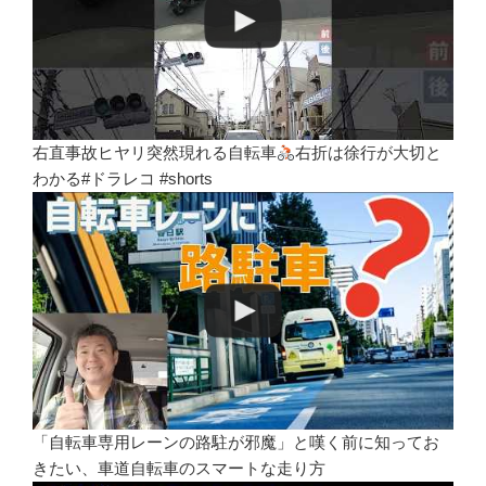
右直事故ヒヤリ突然現れる自転車
右折は徐行が大切と
わかる#ドラレコ #shorts
「自転車専用レーンの路駐が邪魔」と嘆く前に知ってお
きたい、車道自転車のスマートな走り方