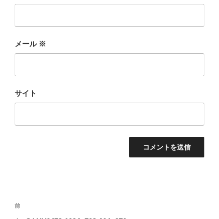
メール
※
サイト
投
前
前
稿
の