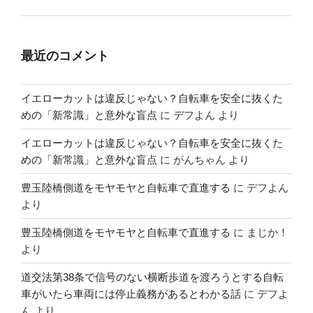
最近のコメント
イエローカットは違反じゃない？自転車を安全に抜くた
めの「新常識」と意外な盲点
に
デフよん
より
イエローカットは違反じゃない？自転車を安全に抜くた
めの「新常識」と意外な盲点
に
がんちゃん
より
豊玉陸橋側道をモヤモヤと自転車で直進する
に
デフよん
より
豊玉陸橋側道をモヤモヤと自転車で直進する
に
まじか！
より
道交法第38条で信号のない横断歩道を渡ろうとする自転
車がいたら車両には停止義務があるとわかる話
に
デフよ
ん
より