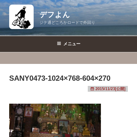
コ
ン
デフよん
テ
ジテ通どころかロードで外回り
ン
ツ
へ
メニュー
ス
キ
ッ
プ
SANY0473-1024×768-604×270
2015/11/23[公開]