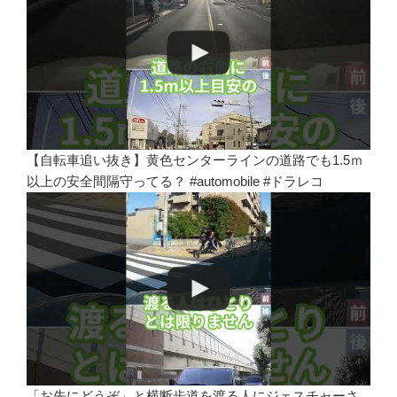
【自転車追い抜き】黄色センターラインの道路でも1.5ｍ
以上の安全間隔守ってる？ #automobile #ドラレコ
「お先にどうぞ」と横断歩道を渡る人にジェスチャーさ