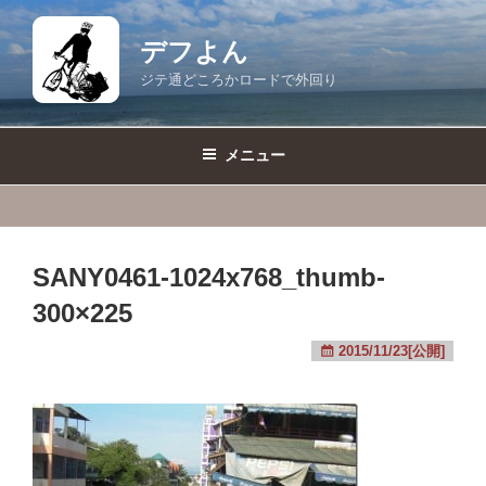
コ
ン
デフよん
テ
ジテ通どころかロードで外回り
ン
ツ
へ
メニュー
ス
キ
ッ
プ
SANY0461-1024x768_thumb-
300×225
2015/11/23[公開]