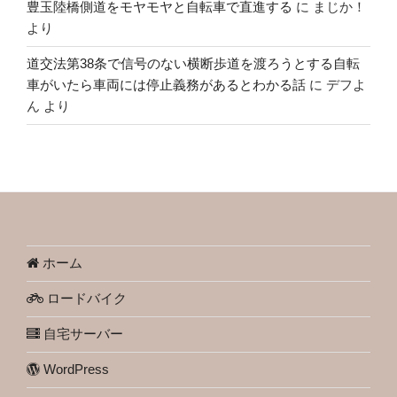
豊玉陸橋側道をモヤモヤと自転車で直進する
に
まじか！
より
道交法第38条で信号のない横断歩道を渡ろうとする自転
車がいたら車両には停止義務があるとわかる話
に
デフよ
ん
より
ホーム
ロードバイク
自宅サーバー
WordPress