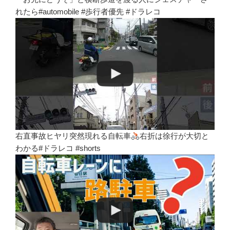
れたら#automobile #歩行者優先 #ドラレコ
右直事故ヒヤリ突然現れる自転車
右折は徐行が大切と
わかる#ドラレコ #shorts