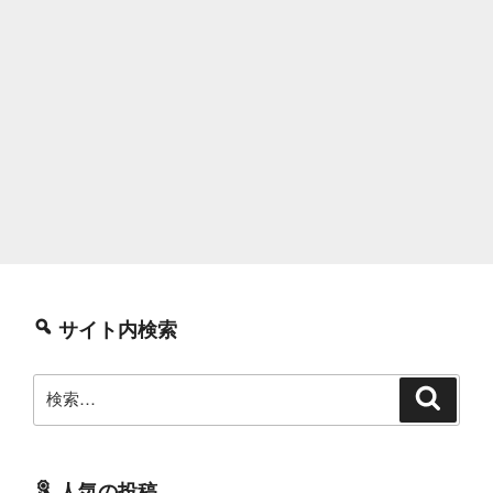
サイト内検索
検
検
索
索:
人気の投稿