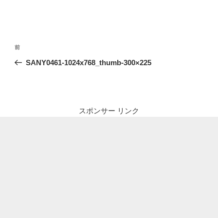
投
前
前
稿
の
SANY0461-1024x768_thumb-300×225
ナ
投
ビ
稿
ゲ
ー
スポンサー リンク
シ
ョ
ン