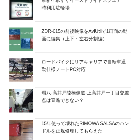
東新宿駅すぐイーストサイドスクエア一
時利用駐輪場
ZDR-015の前後映像をAviUtilで1画面の動
画に編集（上下・左右分割編）
ロードバイクにリアキャリアで自転車通
勤仕様ノートPC対応
環八-高井戸陸橋側道-上高井戸一丁目交差
点は直進できない？
15年使って壊れたRIMOWA SALSAのハン
ドルを正規修理してもらえた