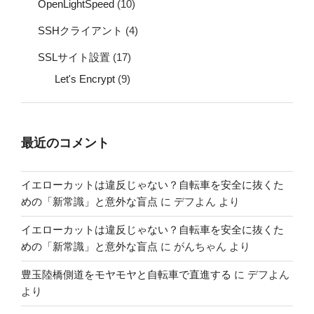
OpenLightSpeed
(10)
SSHクライアント
(4)
SSLサイト設置
(17)
Let's Encrypt
(9)
最近のコメント
イエローカットは違反じゃない？自転車を安全に抜くた
めの「新常識」と意外な盲点
に
デフよん
より
イエローカットは違反じゃない？自転車を安全に抜くた
めの「新常識」と意外な盲点
に
がんちゃん
より
豊玉陸橋側道をモヤモヤと自転車で直進する
に
デフよん
より